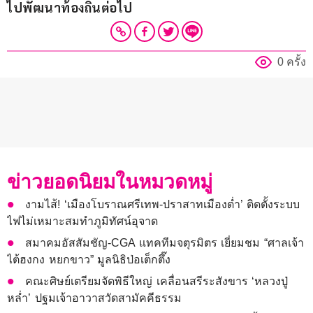
ไปพัฒนาท้องถิ่นต่อไป
0 ครั้ง
ข่าวยอดนิยมในหมวดหมู่
งามไส้! ‘เมืองโบราณศรีเทพ-ปราสาทเมืองต่ำ’ ติดตั้งระบบ
ไฟไม่เหมาะสมทำภูมิทัศน์อุจาด
สมาคมอัสสัมชัญ-CGA แทคทีมจตุรมิตร เยี่ยมชม “ศาลเจ้า
ไต้ฮงกง หยกขาว” มูลนิธิป่อเต็กตึ๊ง
คณะศิษย์เตรียมจัดพิธีใหญ่ เคลื่อนสรีระสังขาร ‘หลวงปู่
หล่ำ’ ปฐมเจ้าอาวาสวัดสามัคคีธรรม