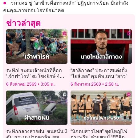
รมว.ศธ.ชู ‘อาชีวะคือทางหลัก’ ปฏิรูปการเรียน ปั้นกำลัง
คนคุณภาพตอบโจทย์อนาคต
ข่าวล่าสุด
ระทึก! ระดมเจ้าหน้าที่ล็อก
“สาลิกาดง” ประกาศแต่งตั้ง
‘เจ้าฟาโรห์’ ตะโขงยักษ์ 4.5
“ไยส์เลอ” คุมทัพแทน “ฮาว”
เมตร ย้ายบ้านสำเร็จ
6 สิงหาคม 2569
3:05 น.
6 สิงหาคม 2569
2:58 น.
ระทึกกลางสายฝน! ชนสนั่น 3
“นักตบสาวไทย” ชุดใหญ่ไฟ
คัน กระบะปาดหกล้อ เสย
กระพริบ! ล่าแชมป์ “ซีวีลีก