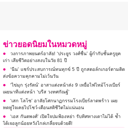
ข่าวยอดนิยมในหมวดหมู่
วงการภาพยนตร์อาลัย! ‘ประยูร วงศ์ชื่น’ ผู้กำกับชั้นครูยุค
เก่า เสียชีวิตอย่างสงบในวัย 81 ปี
‘นีน’ แชร์ประสบการณ์ทนทุกข์ 5 ปี ถูกสตอล์กเกอร์ตามติด
ส่งข้อความคุกคามไม่เว้นวัน
‘ไข่มุก รุ่งรัตน์’ อาสาแต่งหน้าส่ง 9 เหยื่อไฟไหม้โรงเบียร์
เผยนาทีแต่งหน้า ‘บรีส วงทศกัณฐ์’
‘เสก โลโซ’ อาลัยโศกนาฏกรรมโรงเบียร์ลาดพร้าว เผย
หดหู่ใจเคยไปโชว์-เตือนสติชีวิตไม่แน่นอน
‘เอส กันตพงศ์’ เปิดใจปมฟ้องหย่า รับทิศทางเดาไม่ได้ ช้ำ
ได้เจอลูกน้อยหวังไกล่เกลี่ยจบด้วยดี!