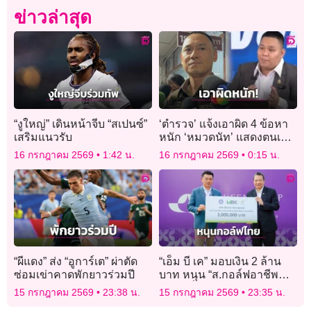
ข่าวล่าสุด
“งูใหญ่” เดินหน้าจีบ “สเปนซ์”
‘ตำรวจ’ แจ้งเอาผิด 4 ข้อหา
เสริมแนวรับ
หนัก ‘หมวดนัท’ แสดงตนเป็น
เจ้าพนักงาน-ใช้วิทยุ-ไขข่าว
16 กรกฎาคม 2569
1:42 น.
16 กรกฎาคม 2569
0:15 น.
ลือ-เสื้อเกราะ
“ผีแดง” ส่ง “อูการ์เต” ผ่าตัด
“เอ็ม บี เค” มอบเงิน 2 ล้าน
ซ่อมเข่าคาดพักยาวร่วมปี
บาท หนุน “ส.กอล์ฟอาชีพ
ไทย” เพื่อร่วมพัฒนาวงการ
15 กรกฎาคม 2569
23:38 น.
15 กรกฎาคม 2569
23:35 น.
กอล์ฟไทย