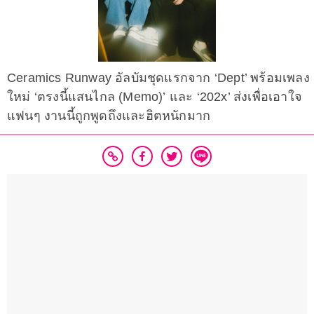
Ceramics Runway อัลบัมชุดแรกจาก ‘Dept’ พร้อมเพลง
ใหม่ ‘ตรงนี้แสนไกล (Memo)’ และ ‘202x’ ส่งเพื่อเอาใจ
แฟนๆ งานนี้ถูกพูดถึงและฮิตหนักมาก