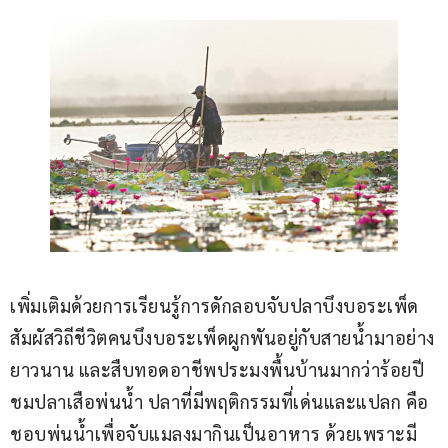
เพิ่มเติมด้วยการเรียนรู้การดักลอบจับปลาบึงบอระเพ็ด 
สัมผัสวิถีชีวิตคนบึงบอระเพ็ดผูกพันอยู่กับสายนํ้ามาอย่าง
ยาวนาน และสืบทอดอาชีพประมงพื้นบ้านมากว่าร้อยปี 
ชมปลาเสือพ่นนํ้า ปลาที่มีพฤติกรรมที่เด่นและแปลก คือ
ชอบพ่นนํ้าเพื่อจับแมลงมากินเป็นอาหาร ด้วยเพราะมี