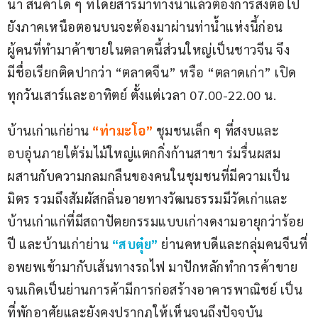
นา สินค้าใด ๆ ที่โดยสารมาทางนํ้าแล้วต้องการส่งต่อไป
ยังภาคเหนือตอนบนจะต้องมาผ่านท่านํ้าแห่งนี้ก่อน 
ผู้คนที่ทำมาค้าขายในตลาดนี้ส่วนใหญ่เป็นชาวจีน จึง
มีชื่อเรียกติดปากว่า “ตลาดจีน” หรือ “ตลาดเก่า” เปิด
ทุกวันเสาร์และอาทิตย์ ตั้งแต่เวลา 07.00-22.00 น.
บ้านเก่าแก่ย่าน 
“ท่ามะโอ”
ชุมชนเล็ก ๆ ที่สงบและ
อบอุ่นภายใต้ร่มไม้ใหญ่แตกกิ่งก้านสาขา ร่มรื่นผสม
ผสานกับความกลมกลืนของคนในชุมชนที่มีความเป็น
มิตร รวมถึงสัมผัสกลิ่นอายทางวัฒนธรรมมีวัดเก่าและ
บ้านเก่าแก่ที่มีสถาปัตยกรรมแบบเก่างดงามอายุกว่าร้อย
ปี และบ้านเก่าย่าน 
“สบตุ๋ย”
 ย่านคหบดีและกลุ่มคนจีนที่
อพยพเข้ามากับเส้นทางรถไฟ มาปักหลักทำการค้าขาย
จนเกิดเป็นย่านการค้ามีการก่อสร้างอาคารพาณิชย์ เป็น
ที่พักอาศัยและยังคงปรากฏให้เห็นจนถึงปัจจุบัน