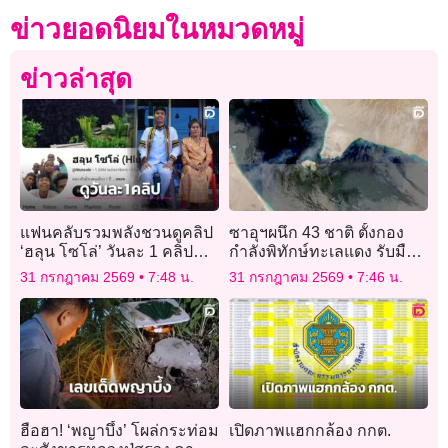
ข่าวยอดนิยมในหมวดหมู่
ข่าวล่าสุด
แฟนคลับรวมพลังชวนดูคลิป
ซาอุฯผนึก 43 ชาติ ตั้งกอง
‘ฮลุน โซโล่’ วันละ 1 คลิป
กำลังพิทักษ์ทะเลแดง รับมือฮู
หวังรายได้ยูทูบส่งต่อถึงย่า-
ตีคุกคามเส้นทางพลังงาน
31 กรกฎาคม 2569
7:48 น.
31 กรกฎาคม 2569
7:46 น.
ครอบครัว
ฮือฮา! ‘พญาบึ้ง’ โผล่กระท่อม
เปิดภาพแฮกกล้อง กกต.