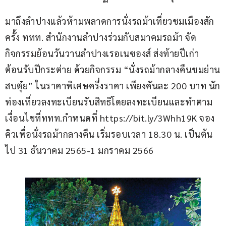
มาถึงลำปางแล้วห้ามพลาดการนั่งรถม้าเที่ยวชมเมืองสัก
ครั้ง ททท. สำนักงานลำปางร่วมกับสมาคมรถม้า จัด
กิจกรรมย้อนวันวานลำปางเรอเนซองส์ ส่งท้ายปีเก่า 
ต้อนรับปีกระต่าย ด้วยกิจกรรม “นั่งรถม้ากลางคืนชมย่าน
สบตุ๋ย” ในราคาพิเศษครึ่งราคา เพียงคันละ 200 บาท นัก
ท่องเที่ยวลงทะเบียนรับสิทธิโดยลงทะเบียนและทำตาม
เงื่อนไขที่ททท.กำหนดที่ https://bit.ly/3Whh19K จอง
คิวเพื่อนั่งรถม้ากลางคืน เริ่มรอบเวลา 18.30 น. เป็นต้น
ไป 31 ธันวาคม 2565-1 มกราคม 2566