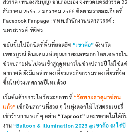
สวรรค์ (หนองสมบุญ) อำเภอเมือง จังหวัดนครสวรรค์ 22 
ธันวาคม 2565-2 มกราคม 2566 ติดตามรายละเอียดที่ 
Facebook Fanpage : ททท.สำนักงานนครสวรรค์ : 
นครสวรรค์-พิจิตร
ขยับขึ้นไปอีกนิดที่พื้นที่ยอดฮิต 
“เขาค้อ”
จังหวัด
เพชรบูรณ์ ดินแดนแห่งขุนเขาทะเลหมอก โดยเฉพาะใน
ช่วงปลายฝนไปจนเข้าสู่ฤดูหนาวในช่วงปลายปี ไม่ใช่แค่
อากาศดี ยังมีแหล่งท่องเที่ยวและกิจกรรมท่องเที่ยวที่จัด
ขึ้นในช่วงเทศกาลปีใหม่ด้วย
เริ่มต้นด้วยการไหว้พระขอพรที่
“วัดพระธาตุผาซ่อน
แก้ว”
เช็กอินสถานที่สวย ๆ ในทุ่งดอกไม้ ไร่สตรอเบอรี่ 
เข้าร้านกาแฟเก๋ ๆ อย่าง 
“Taproot”
 และพลาดไม่ได้กับ
งาน 
“Balloon & Illumination 2023 @เขาค้อ ณ ไร่บี