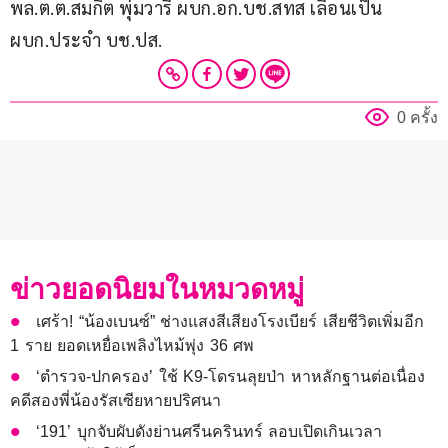
พล.ต.ต.สมกิต พุ่มวารี ผบก.อก.บช.สทส เลื่อนเป็น 
ผบก.ประจำ บช.ปส.
0 ครั้ง
ข่าวยอดนิยมในหมวดหมู่
เศร้า! “น้องเบนซ์” ช่างแสงสีเสียงโรงเบียร์ เสียชีวิตเพิ่มอีก
1 ราย ยอดเหยื่อเพลิงไหม้พุ่ง 36 ศพ
‘ตำรวจ-ปกครอง’ ใช้ K9-โดรนลุยป่า หาหลักฐานต่อเนื่อง
คดีสองพี่น้องรัสเซียหายปริศนา
‘191’ บุกจับผับดังย่านศรีนครินทร์ ลอบเปิดเกินเวลา