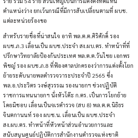
ราย รวม 54 ราย ส่วนใหญ่เป็นการแต่งตั้งทดแทน
ตำแหน่งว่าง ยกเว้นกรณีที่มีการสับเปลี่ยนตามที่ ผบช. 
แต่ละหน่วยร้องขอ
สำหรับรายชื่อที่น่าสนใจ อาทิ พล.ต.ต.ศิริศักดิ์ รอง 
ผบช.ภ.3 เลื่อนเป็น ผบช.ประจำ สง.ผบ.ตร. ทำหน้าที่ที่
ปรึกษาวิทยาลัยป้องกันประเทศ พล.ต.ต.วันไชย เอกพร
พิชญ์ รอง ผบช.ภ.8 ที่ฟ้องศาลปกครองว่าการแต่งตั้งโยก
ย้ายระดับนายพลตำรวจวาระประจำปี 2565 ซึ่ง 
พล.อ.ประวิตร วงษ์สุวรรณ รองนายกฯ ช่วงปฏิบัติ
ราชการแทนนายกฯ นั่งหัวโต๊ะ ก.ตร. เป็นการโยกย้าย
โดยมิชอบ เลื่อนเป็นจเรตำรวจ (สบ 8) พล.ต.ต.นิธิธร 
จินตกานนท์ รอง ผบช.น. เลื่อนเป็น ผบช.ประจำ 
สง.ผบ.ตร. ทำหน้าที่หัวหน้าส่วนอำนวยการและ
สนับสนุนศูนย์ปฏิบัติการสำนักงานตำรวจแห่งชาติ 