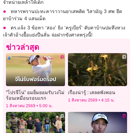
จำหน่ายเหล้าให้เด็ก
ทหารพรานปะทะคาราวานยาเสพติด วิสามัญ 3 ศพ ยึด
ยาบ้าร่วม 4 แสนเม็ด
ตร.แจ้ง 3 ข้อหา ‘สอง’ ยิง ‘ครูเบียร์’ ดับคาบ้านปมหึงหวง
เจ้าตัวอ้างยื้อแย่งปืนลั่น จ่อฝากขังศาลพรุ่งนี้!
ข่าวล่าสุด
“โปรจีโน่” อมยิ้มยอมรับวงไม่
เรื่องน่ารู้ : เสลดพังพอน
ร้อนเหมือนรอบแรก
1 สิงหาคม 2569
4:15 น.
1 สิงหาคม 2569
5:00 น.