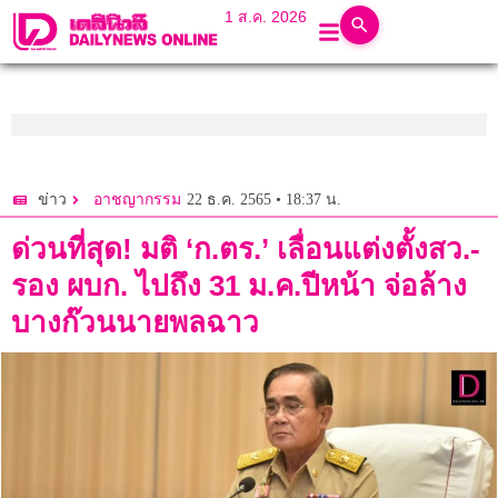
1 ส.ค. 2026
22 ธ.ค. 2565 • 18:37 น.
ข่าว
อาชญากรรม
ด่วนที่สุด! มติ ‘ก.ตร.’ เลื่อนแต่งตั้งสว.-
รอง ผบก. ไปถึง 31 ม.ค.ปีหน้า จ่อล้าง
บางก๊วนนายพลฉาว