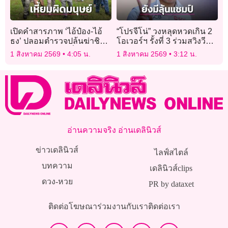
เปิดคำสารภาพ ‘ไอ้ป๋อง-ไอ้
“โปรจีโน่” วงหลุดหวดเกิน 2
ธง’ ปลอมตำรวจปล้นฆ่าชิง
โอเวอร์ฯ รั้งที่ 3 ร่วมสวิงวี
ทรัพย์ ‘พ่อแม่ลูก-พี่น้อง
เมนส์โอเพ่น
1 สิงหาคม 2569
4:05 น.
1 สิงหาคม 2569
3:12 น.
รัสเซีย’ 5 ศพ
อ่านความจริง อ่านเดลินิวส์
ข่าวเดลินิวส์
ไลฟ์สไตล์
บทความ
เดลินิวส์clips
ดวง-หวย
PR by dataxet
ติดต่อโฆษณา
ร่วมงานกับเรา
ติดต่อเรา