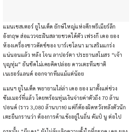
แมนเชสเตอร์ ยูไนเต็ด ยักษ์ใหญ่แห่งศึกพรีเมียร์ลีก 
อังกฤษ ส่อแววจะฝันสลายชวดได้ตัว เฟรงกี เดอ ยอง 
ห้องเครื่องชาวดัตช์ของ บาร์เซโลนา มาเสริมแกร่ง
แน่นอนแล้ว หลัง โจน ลาปอร์ตา ประธานสโมสร “เจ้า
บุญทุ่ม” ยันชัดไม่เคยคิดปล่อย ดาวเตะทีมชาติ
เนเธอร์แลนด์ ออกจากทีมแม้แต่น้อย
แมนฯ ยูไนเต็ด พยายามไล่ล่า เดอ ยอง มาตั้งแต่ช่วง
ซัมเมอร์ที่แล้ว โดยพร้อมทุ่มเงินจ่ายค่าตัวถึง 70 ล้าน
ปอนด์ (ราว 3,080 ล้านบาท) แต่ก็ต้องผิดหวังหลังตัวนัก
เตะยืนกรานว่า ต้องการค้าแข้งอยู่ในถิ่น คัมป์ นู ต่อไป
กระนั้น “ผีแดง” ยังไม่ล้มเลิกความตั้งใจที่จะฉุด เดอ ยอง 