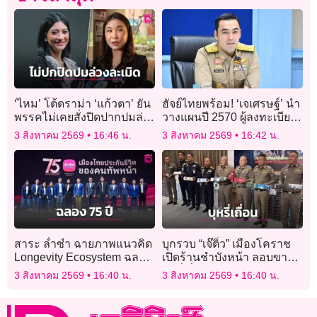
‘ไหม’ โต้ดราม่า ‘แก้วตา’ ยัน
ฮัจย์ไทยพร้อม! ‘เจเศรษฐ์’ นำ
พรรคไม่เคยสั่งปิดปากปมล่วง
วางแผนปี 2570 ผู้ลงทะเบียน
ละเมิด เร่งสอบคืนความ
แล้วกว่า 8,800 คน
3 สิงหาคม 2569
16:46 น.
3 สิงหาคม 2569
16:42 น.
ยุติธรรม
สาระ ล่ำซำ ฉายภาพแนวคิด
บุกรวบ “เจ๊ติ๋ว” เมืองโคราช
Longevity Ecosystem ฉลอง
เปิดร้านชำบังหน้า ลอบขาย
75 ปี เมืองไทยประกันชีวิต
บุหรี่เถื่อนนำเข้า มูลค่าร่วม 7
3 สิงหาคม 2569
16:40 น.
3 สิงหาคม 2569
16:40 น.
ล้าน!