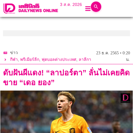
3 ส.ค. 2026
ข่าว
23 ธ.ค. 2565 • 0:20
,
,
,
กีฬา
พรีเมียร์ลีก
ฟุตบอลต่างประเทศ
ลาลีกา
น.
ดับฝันผีแดง! “ลาปอร์ตา” ลั่นไม่เคยคิด
ขาย “เดอ ยอง”