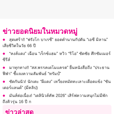
ข่าวยอดนิยมในหมวดหมู่
สุดเศร้า!! “ฟรังโก บาเรซี” ยอดตำนานกัปตัน “เอซี มิลาน”
เสียชีวิตในวัย 66 ปี
“หงส์แดง” เฉือน “เร็กซ์แฮม” หวิว “ริโอ” ซัดชัย ศึกซัมเมอร์
ซีรีส์
มาทุกทาง!! “สส.พรรคเดโมแครต” ยื่นหนังสือถึง “ประธาน
ฟีฟ่า” ชี้แจงความสัมพันธ์ “ทรัมป์”
ซัดกันนัว! นักเตะ “ผีแดง” เหวี่ยงหมัดทะเลาะเดือดแข้ง “ซัน
เดอร์แลนด์” (มีคลิป)
มันส์ต่อเนื่อง! “เดลินิวส์คัพ 2026” เสิร์ฟความสนุกไม่มีพัก
ถึงคิวรุ่น 16 ปี ก
ข่าวล่าสุด