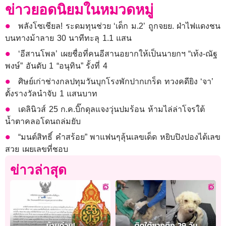
ข่าวยอดนิยมในหมวดหมู่
พลังโซเชียล! ระดมทุนช่วย ‘เด็ก ม.2’ ถูกจยย. ฝ่าไฟแดงชน
บนทางม้าลาย 30 นาทีทะลุ 1.1 แสน
‘อีสานโพล’ เผยชื่อที่คนอีสานอยากให้เป็นนายกฯ “เท้ง-ณัฐ
พงษ์” อันดับ 1 “อนุทิน” รั้งที่ 4
ศิษย์เก่าช่างกลปทุมวันบุกโรงพักปากเกร็ด ทวงคดียิง ‘จา’
ตั้งรางวัลนำจับ 1 แสนบาท
เดลินิวส์ 25 ก.ค.บิ๊กดุลแจงวุ่นปมร้อน ห้ามไล่ล่าโจรใต้
น้ำตาคลอโดนถล่มยับ
“มนต์สิทธิ์ คำสร้อย” พาแฟนๆลุ้นเลขเด็ด หยิบปิงปองได้เลข
สวย เผยเลขที่ชอบ
ข่าวล่าสุด