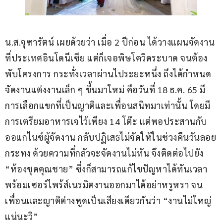
น.ส.จุฑารัตน์ เผยด้วยว่า เมื่อ 2 ปีก่อน ได้วางแผนจัดงาน
ที่ประเทศอินโดนีเซีย แต่ก็เจอพิษโควิดระบาด จนต้อง
พับโครงการ กระทั่งเวลาผ่านไประยะหนึ่ง ถึงได้กำหนด
จัดงานแต่งงานเล็ก ๆ ขึ้นมาใหม่ คือวันที่ 18 ธ.ค. 65 มี
การเลือกแขกที่เป็นญาติและเพื่อนสนิทมาเท่านั้น โดยมี
การเตรียมอาหารเจไว้เพียง 14 โต๊ะ แต่พอประสานกับ
ออแกไนซ์ผู้จัดงาน กลับปฏิเสธไม่จัดให้ในช่วงคืนวันลอย
กระทง ด้วยความที่กลัวจะจัดงานไม่ทัน จึงติดต่อไปยัง 
“ห้องชุดคุณชาย” ซึ่งก็สามารถแก้ไขปัญหาได้ทันเวลา 
พร้อมเซอร์ไพร้ส์เนรมิตงานออกมาได้อย่าหรูหรา จน
เพื่อนและญาติต่างพูดเป็นเสียงเดียวกันว่า “งานไม่ใหญ่
แน่นะวิ” 