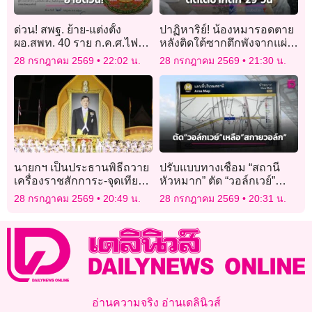
ด่วน! สพฐ. ย้าย-แต่งตั้ง
ปาฏิหาริย์! น้องหมารอดตาย
ผอ.สพท. 40 ราย ก.ค.ศ.ไฟ
หลังติดใต้ซากตึกพังจากแผ่น
เขียว มีผลทันที 27 ก.ค. 69
ดินไหวเวเนซุเอลานาน 29
28 กรกฎาคม 2569
22:02 น.
28 กรกฎาคม 2569
21:30 น.
วัน
นายกฯ เป็นประธานพิธีถวาย
ปรับแบบทางเชื่อม “สถานี
เครื่องราชสักการะ-จุดเทียน
หัวหมาก” ตัด “วอล์กเวย์”
ถวายพระพรชัยมงคลเฉลิม
เหลือแค่ “สกายวอล์ก”
28 กรกฎาคม 2569
20:49 น.
28 กรกฎาคม 2569
20:31 น.
พระชนมพรรษาพระบาท
สมเด็จพระเจ้าอยู่หัว
อ่านความจริง อ่านเดลินิวส์