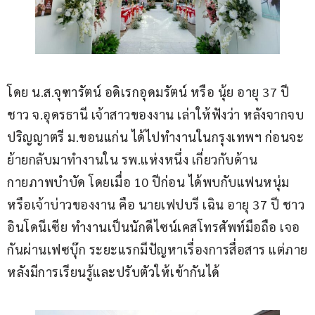
โดย น.ส.จุฑารัตน์ อดิเรกอุดมรัตน์ หรือ นุ้ย อายุ 37 ปี 
ชาว จ.อุดรธานี เจ้าสาวของงาน เล่าให้ฟังว่า หลังจากจบ
ปริญญาตรี ม.ขอนแก่น ได้ไปทำงานในกรุงเทพฯ ก่อนจะ
ย้ายกลับมาทำงานใน รพ.แห่งหนึ่ง เกี่ยวกับด้าน
กายภาพบำบัด โดยเมื่อ 10 ปีก่อน ได้พบกับแฟนหนุ่ม 
หรือเจ้าบ่าวของงาน คือ นายเฟปบรี เฉิน อายุ 37 ปี ชาว
อินโดนีเซีย ทำงานเป็นนักดีไซน์เคสโทรศัพท์มือถือ เจอ
กันผ่านเฟซบุ๊ก ระยะแรกมีปัญหาเรื่องการสื่อสาร แต่ภาย
หลังมีการเรียนรู้และปรับตัวให้เข้ากันได้ 