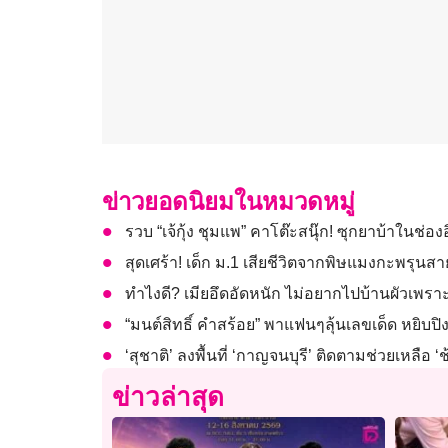
ข่าวยอดนิยมในหมวดหมู่
รวบ “เจ้กุ้ง ชุมแพ” คาโต๊ะสนุ๊ก! ซุกยาบ้าในช่อ
สุดเศร้า! เด็ก ม.1 เสียชีวิตจากพิษแมงกะพรุนสา
ทำไงดี? เมียอึดอัดหนัก ไม่อยากไปบ้านผัวเพราะ 
“มนต์สิทธิ์ คำสร้อย” พาแฟนๆลุ้นเลขเด็ด หยิบป
‘สุชาติ’ ลงพื้นที่ ‘กาญจนบุรี’ ติดตามช่วยเหลือ
ข่าวล่าสุด