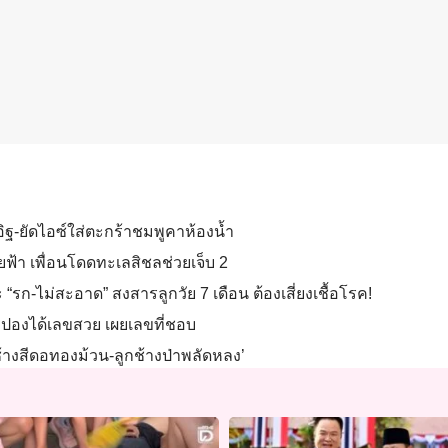
งอิฐ-ยัดไอซ์ใส่ตะกร้าชมพูคาห้องน้ำ
ยฟ้า เพื่อนโดดทะเลสิชลช่วยเจ็บ 2
“รก-ไม่สะอาด” สงสารลูกวัย 7 เดือน ต้องเสี่ยงเชื้อโรค!
ิงปองได้เลขสวย เผยเลขที่ชอบ
 ‘ช้างสีดอทองม้วน-ลูกช้างป่าพลัดหลง’