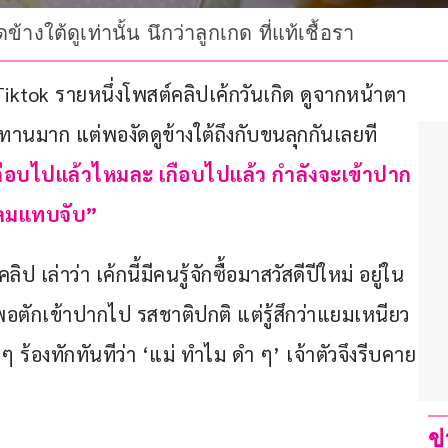
างใต้ดูเท่านั้น นึกว่าลูกเกด ที่แท้เชื้อรา
Tiktok รายหนึ่งโพสต์คลิปเค้กวันเกิด ดูจากหน้าตา
ทานมาก แต่พองัดดูข้างใต้ถึงกับขนลุกกันเลยที
กือบไปแล้วไหมละ เกือบไปแล้ว กำลังจะเข้าปาก 
า ลมแทบจับ”
ป เล่าว่า เค้กนี้มีคนรู้จักซื้อมาสวัสดีปีใหม่ อยู่ใน 
อตักเข้าปากไป รสชาติปกติ แต่รู้สึกว่าแยมเหนียว 
ง ๆ ร้องทักทันทีว่า ‘แม่ ทำไม ดำ ๆ’ เจ้าตัวจึงรีบคาย
ข