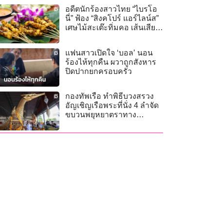
อดีตนักร้องสาวไทย “ไบรโอ
นี่” ฟ้อง “สิงคโปร์ แอร์ไลน์ส”
เศษไม้สะเต๊ะทิ่มคอ เส้นเสียง
เสียหาย
แฟนสาวเปิดใจ ‘บอล’ นอน
ร้องไห้ทุกคืน ผวาถูกสังหาร
ปิดปากยกครอบครัว
กองทัพเรือ ทำพิธีบวงสรวง
อัญเชิญเรือพระที่นั่ง 4 ลำจัด
ขบวนพยุหยาตราทาง
ชลมารค