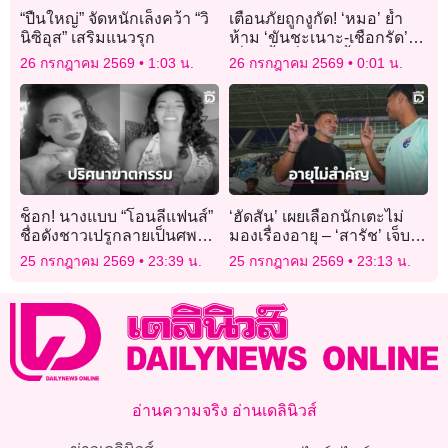
“ปืนใหญ่” จัดหนักเล็งคว้า “วิ
เตือนภัยถูกงูกัด! ‘หมอ’ ย้ำ
นิซิอุส” เสริมแนวรุก
ห้าม ‘ขันชะเนาะ-เชือกรัด’
เสี่ยงเนื้อเยื่อตายขั้นสูญเสีย
26 กรกฎาคม 2569
1:03 น.
26 กรกฎาคม 2569
0:01 น.
อวัยวะ
ช็อก! นางแบบ “โอนลีแฟนส์”
‘ฮัดสัน’ เผยเลือกนักเตะไม่
ชื่อดังชาวเปรูกลายเป็นศพ
มองเรื่องอายุ – ‘สารัช’ เจ็บ
คาดฝีมือลูกชายเจ้าของตึก
ไม่มาก
25 กรกฎาคม 2569
23:39 น.
25 กรกฎาคม 2569
23:13 น.
อ่านความจริง อ่านเดลินิวส์