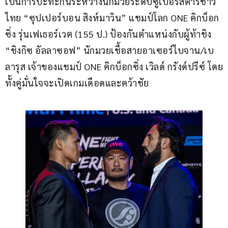
เป็นการปะทะกันระหว่างนักมวยระดับซูเปอร์สตาร์ชาว
ไทย “ซุปเปอร์บอน สิงห์มาวิน” แชมป์โลก ONE คิกบ็อก
ซิ่ง รุ่นเฟเธอร์เวต (155 ป.) ป้องกันตำแหน่งกับผู้ท้าชิง 
“ชิงกิซ อัลลาซอฟ” นักมวยเชื้อสายอาเซอร์ไบจาน/เบ
ลารุส เจ้าของแชมป์ ONE คิกบ็อกซิ่ง เวิลด์ กรังด์ปรีซ์ โดย
ทั้งคู่มั่นใจจะเปิดเกมเดือดและคว้าชัย