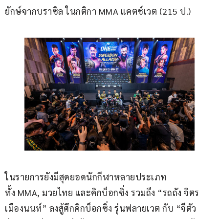
ยักษ์จากบราซิล ในกติกา MMA แคตช์เวต (215 ป.)
ในรายการยังมีสุดยอดนักกีฬาหลายประเภท
ทั้ง MMA, มวยไทย และคิกบ็อกซิ่ง รวมถึง “รถถัง จิตร
เมืองนนท์” ลงสู้ศึกคิกบ็อกซิ่ง รุ่นฟลายเวต กับ “จีตัว 