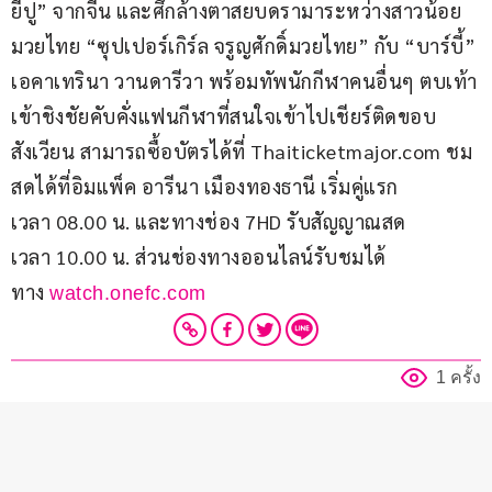
ยีปู” จากจีน และศึกล้างตาสยบดรามาระหว่างสาวน้อย
มวยไทย “ซุปเปอร์เกิร์ล จรูญศักดิ์มวยไทย” กับ “บาร์บี้” 
เอคาเทรินา วานดารีวา พร้อมทัพนักกีฬาคนอื่นๆ ตบเท้า
เข้าชิงชัยคับคั่งแฟนกีฬาที่สนใจเข้าไปเชียร์ติดขอบ
สังเวียน สามารถซื้อบัตรได้ที่ Thaiticketmajor.com ชม
สดได้ที่อิมแพ็ค อารีนา เมืองทองธานี เริ่มคู่แรก
เวลา 08.00 น. และทางช่อง 7HD รับสัญญาณสด
เวลา 10.00 น. ส่วนช่องทางออนไลน์รับชมได้
ทาง 
watch.onefc.com
1 ครั้ง