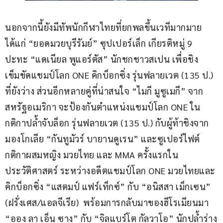
นอกจากนี้ยังมีทัพนักกีฬาไทยที่ยกพลขึ้นเวทีมากมาย 
ได้แก่ “ยอดมวยบุรีรัมย์” ซุปเปอร์เล็ก เกียรติหมู่ 9 
ปะทะ “แดเนียล พูแอร์ตัส” นักชกชาวสเปน เพื่อชิง
เข็มขัดแชมป์โลก ONE คิกบ็อกซิ่ง รุ่นฟลายเวต (135 ป.) 
ที่ยังว่าง ส่วนอีกหลายคู่ที่น่าสนใจ “ไมกี มูซูเมกี” จาก
สหรัฐอเมริกา จะป้องกันตำแหน่งแชมป์โลก ONE ใน
กติกาปล้ำจับล็อก รุ่นฟลายเวต (135 ป.) กับผู้ท้าชิงจาก
มองโกเลีย “กันทูมัวร์ บายานดูเรน” และซูเปอร์ไฟต์
กติกาผสมหญิง มวยไทย และ MMA ครั้งแรกใน
ประวัติศาสตร์ ระหว่างอดีตแชมป์โลก ONE มวยไทยและ
คิกบ็อกซิ่ง “แสตมป์ แฟร์เท็กซ์” กับ “อนิสสา เม็กเซน” 
(ฝรั่งเศส/แอลจีเรีย)  พร้อมการกลับมาของฮีโรเมียนมา 
“ออง ลา เอ็น ซาง” กับ “จิลแบร์โต กัลวาโอ” นักปล้ำร่าง