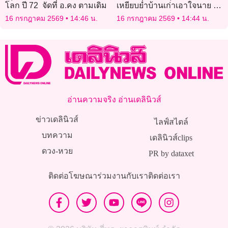
โลก ปี 72 จัดที่ อ.คง ตามเดิม
เหยียบย่ำบ้านเก่าเอาใจนาย ชี้
‘กัญชาเสรี’ พูดแล้วทำแต่ล้ม
16 กรกฎาคม 2569
14:46 น.
16 กรกฎาคม 2569
14:44 น.
เหลว
อ่านความจริง อ่านเดลินิวส์
ข่าวเดลินิวส์
ไลฟ์สไตล์
บทความ
เดลินิวส์clips
ดวง-หวย
PR by dataxet
ติดต่อโฆษณา
ร่วมงานกับเรา
ติดต่อเรา