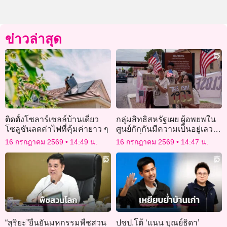
ข่าวล่าสุด
ติดตั้งโซลาร์เซลล์บ้านเดี่ยว
กลุ่มสิทธิสหรัฐเผย ผู้อพยพใน
โซลูชันลดค่าไฟที่คุ้มค่ายาว ๆ
ศูนย์กักกันมีความเป็นอยู่เลว
ร้าย หวั่นถูกละเมิดสิทธิ
16 กรกฎาคม 2569
14:49 น.
16 กรกฎาคม 2569
14:47 น.
“สุริยะ”ยืนยันมหกรรมพืชสวน
ปชป.โต้ ‘แนน บุณย์ธิดา’