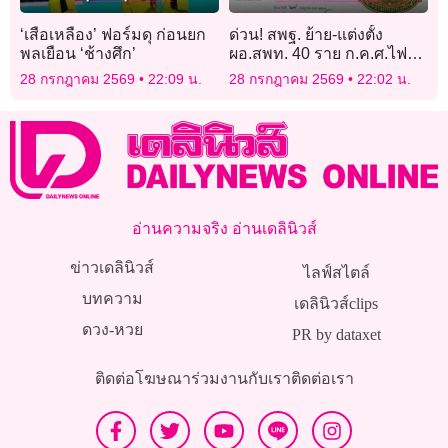
‘เสือเหลือง’ ฟอร์มดุ ก่อนยก
ด่วน! สพฐ. ย้าย-แต่งตั้ง
พลเยือน ‘ช้างศึก’
ผอ.สพท. 40 ราย ก.ค.ศ.ไฟ
เขียว มีผลทันที 27 ก.ค. 69
28 กรกฎาคม 2569
22:09 น.
28 กรกฎาคม 2569
22:02 น.
อ่านความจริง อ่านเดลินิวส์
ข่าวเดลินิวส์
ไลฟ์สไตล์
บทความ
เดลินิวส์clips
ดวง-หวย
PR by dataxet
ติดต่อโฆษณา
ร่วมงานกับเรา
ติดต่อเรา