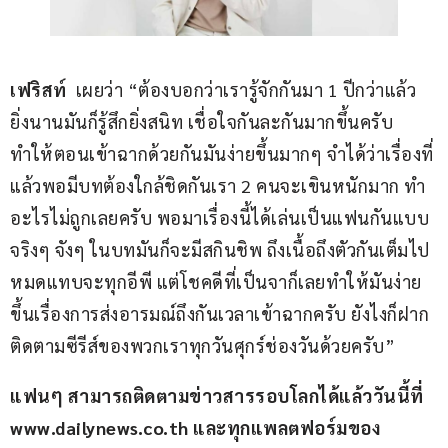
เฟริสท์
  เผยว่า “ต้องบอกว่าเรารู้จักกันมา 1 ปีกว่าแล้ว 
ยิ่งนานมันก็รู้สึกยิ่งสนิท เชื่อใจกันละกันมากขึ้นครับ 
ทำให้ตอนเข้าฉากด้วยกันมันง่ายขึ้นมากๆ จำได้ว่าเรื่องที่
แล้วพอมีบทต้องใกล้ชิดกันเรา 2 คนจะเขินหนักมาก ทำ
อะไรไม่ถูกเลยครับ พอมาเรื่องนี้ได้เล่นเป็นแฟนกันแบบ
จริงๆ จังๆ ในบทมันก็จะมีสกินชิพ ถึงเนื้อถึงตัวกันเต็มไป
หมดแทบจะทุกอีพี แต่โชคดีที่เป็นจาก็เลยทำให้มันง่าย
ขึ้นเรื่องการส่งอารมณ์ถึงกันเวลาเข้าฉากครับ ยังไงก็ฝาก
ติดตามซีรีส์ของพวกเราทุกวันศุกร์ช่องวันด้วยครับ” 
แฟนๆ สามารถติดตามข่าวสารรอบโลกได้แล้ววันนี้ที่ 
www.dailynews.co.th และทุกแพลตฟอร์มของ 