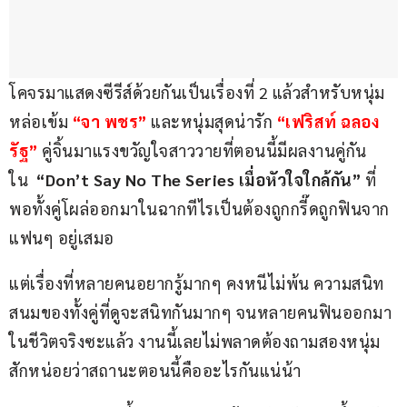
โคจรมาแสดงซีรีส์ด้วยกันเป็นเรื่องที่ 2 แล้วสำหรับหนุ่ม
หล่อเข้ม 
“จา พชร”
และหนุ่มสุดน่ารัก 
“เฟริสท์ ฉลอง
รัฐ” 
คู่จิ้นมาแรงขวัญใจสาววายที่ตอนนี้มีผลงานคู่กัน
ใน 
 “Don’t Say No The Series เมื่อหัวใจใกล้กัน” 
ที่
พอทั้งคู่โผล่ออกมาในฉากทีไรเป็นต้องถูกกรี๊ดถูกฟินจาก
แฟนๆ อยู่เสมอ 
แต่เรื่องที่หลายคนอยากรู้มากๆ คงหนีไม่พ้น ความสนิท
สนมของทั้งคู่ที่ดูจะสนิทกันมากๆ จนหลายคนฟินออกมา
ในชีวิตจริงซะแล้ว งานนี้เลยไม่พลาดต้องถามสองหนุ่ม
สักหน่อยว่าสถานะตอนนี้คืออะไรกันแน่น้า 