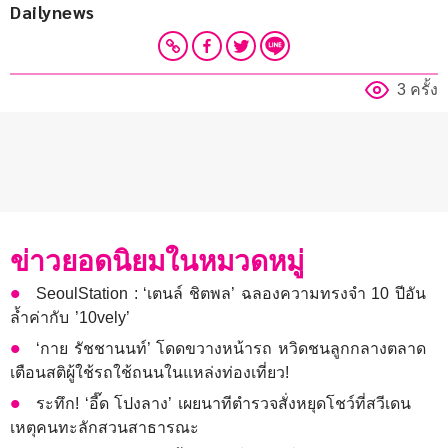
Dailynews 
3 ครั้ง
ข่าวยอดนิยมในหมวดหมู่
SeoulStation : ‘เตนล์ ชิตพล’ ฉลองความทรงจำ 10 ปีอัน
ล้ำค่ากับ ’10vely’
‘กาย รัชชานนท์’ โดดขวางหน้ารถ หวิดชนลูกกลางตลาด
เตือนสติผู้ใช้รถใช้ถนนในแหล่งท่องเที่ยว!
ระทึก! ‘อี๊ด โปงลาง’ เผยนาทีตำรวจสั่งหยุดโชว์ที่สวีเดน
เหตุคนทะลักสวนสาธารณะ