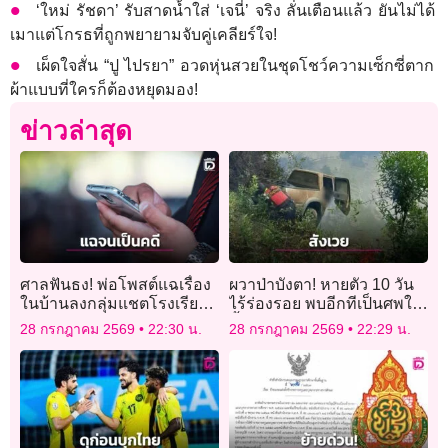
‘ใหม่ รัชดา’ รับสาดน้ำใส่ ‘เจนี่’ จริง ลั่นเตือนแล้ว ยันไม่ได้
เมาแต่โกรธที่ถูกพยายามจับคู่เคลียร์ใจ!
เผ็ดใจสั่น “ปู ไปรยา” อวดหุ่นสวยในชุดโชว์ความเซ็กซี่ตาก
ผ้าแบบที่ใครก็ต้องหยุดมอง!
ข่าวล่าสุด
ศาลฟันธง! พ่อโพสต์แฉเรื่อง
ผวาป่าบังตา! หายตัว 10 วัน
ในบ้านลงกลุ่มแชตโรงเรียน
ไร้ร่องรอย พบอีกทีเป็นศพใต้
ลูก เข้าข่ายการใช้ความ
น้ำ ชาวบ้านลือสะพัดความ
28 กรกฎาคม 2569
22:30 น.
28 กรกฎาคม 2569
22:29 น.
รุนแรง
เร้นลับป่าทุ่งพอก