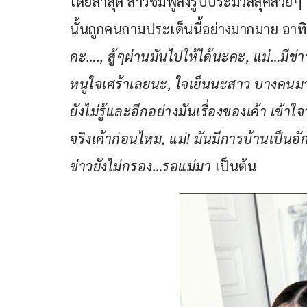
โดยล่าสุด สาวชมพู่ลงรูปประมวลลุคสวยๆ
นั้นถูกคนถามประเด็นนี้อย่างมากมาย อาทิ
คะ…., สู้ๆผ่านมันไปให้ได้นะคะ, แม่…มีข่
หนูใจเศร้าเลยนะ, ใจเย็นนะสาว บางคนมาคอม
ยังไม่รู้และอีกอย่างมันเรื่องของเค้า เข้า
จริงเค้าก่อนไหม, แม่! มันมีการบ้านเป็นอ
ข่าวยังไม่กรอง…รอแม่มา
 เป็นต้น