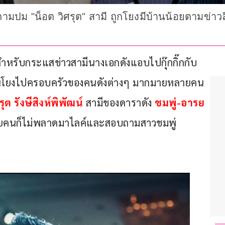
ี้ถามปม "น็อต วิศรุต" สามี ถูกโยงมีบ้านน้อยตามข่า
บสำหรับกระแสข่าวสามีนางเอกดังแอบไปกุ๊กกิ๊กกับ
ยคนโยงไปครอบครัวของคนดังต่างๆ มากมายหลายคน 
ุต รังษีสิงห์พิพัฒน์
 สามีของดาราดัง 
ชมพู่-อารย
ลายคนก็ไม่พลาดมาไลค์และสอบถามสาวชมพู่