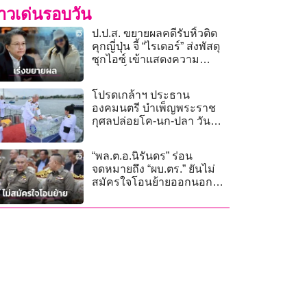
่าวเด่นรอบวัน
ป.ป.ส. ขยายผลคดีรับหิ้วติด
คุกญี่ปุ่น จี้ “ไรเดอร์” ส่งพัสดุ
ซุกไอซ์ เข้าแสดงความ
บริสุทธิ์ใจด่วน!
โปรดเกล้าฯ ประธาน
องคมนตรี บำเพ็ญพระราช
กุศลปล่อยโค-นก-ปลา วัน
เฉลิมพระชนมพรรษา
“พล.ต.อ.นิรันดร” ร่อน
จดหมายถึง “ผบ.ตร.” ยันไม่
สมัครใจโอนย้ายออกนอก
หน่วย