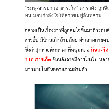
"ชมพู่-อารยา เอ ฮารเก็ต" ดาราดัง ถูกจ
ทน มอบกำลังใจให้สาวชมพู่ล้นหลาม
กลายเป็นเรื่องราวที่ถูกสนใจขึ้นมาอีกรอ
สาวอื่น มีบ้านเล็กบ้านน้อย ทำเอาหลา
ซึ่งล่าสุดหวยดันมาตกที่หนุ่มหล่อ 
น็อต-วิศร
า เอ ฮารเก็ต 
ซึ่งหลังจากมีการโยงไป ห
มากมายในอินสตาแกรมส่วนตัว