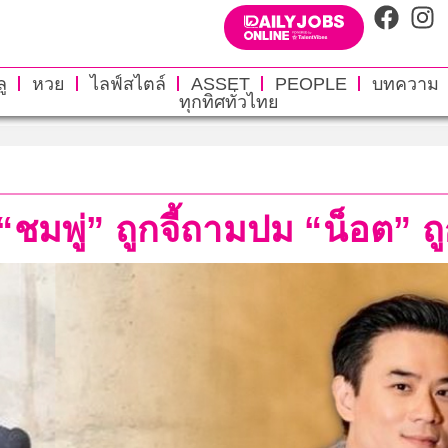
ู
หวย
ไลฟ์สไตล์
ASSET
PEOPLE
บทความ
ทุกทิศทั่วไทย
 “ชมพู่” ถูกจี้ถามปม “น็อต” 