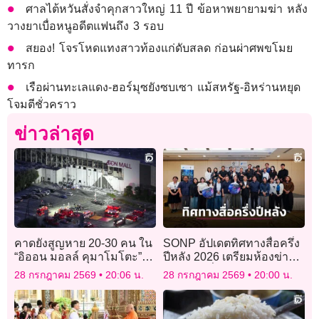
ศาลไต้หวันสั่งจำคุกสาวใหญ่ 11 ปี ข้อหาพยายามฆ่า หลัง
วางยาเบื่อหนูอดีตแฟนถึง 3 รอบ
สยอง! โจรโหดแทงสาวท้องแก่ดับสลด ก่อนผ่าศพขโมย
ทารก
เรือผ่านทะเลแดง-ฮอร์มุซยังซบเซา แม้สหรัฐ-อิหร่านหยุด
โจมตีชั่วคราว
ข่าวล่าสุด
คาดยังสูญหาย 20-30 คน ใน
SONP อัปเดตทิศทางสื่อครึ่ง
“อิออน มอลล์ คุมาโมโตะ”
ปีหลัง 2026 เตรียมห้องข่าว
หลังแผ่นดินไหวรุนแรง
รับการเปลี่ยนแปลงยุค AI
28 กรกฎาคม 2569
20:06 น.
28 กรกฎาคม 2569
20:00 น.