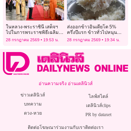
ในหลวง-พระราชินี เสด็จฯ
ส่งออกข้าวอินเดียโต 5%
ไปในการพระราชพิธีเฉลิม
ครึ่งปีแรก ข้าวทั่วไปหนุน
พระชนมพรรษา 28
ชดเชย “บาสมาติ” หด
28 กรกฎาคม 2569
19:53 น.
28 กรกฎาคม 2569
19:34 น.
กรกฎาคม 2569
อ่านความจริง อ่านเดลินิวส์
ข่าวเดลินิวส์
ไลฟ์สไตล์
บทความ
เดลินิวส์clips
ดวง-หวย
PR by dataxet
ติดต่อโฆษณา
ร่วมงานกับเรา
ติดต่อเรา