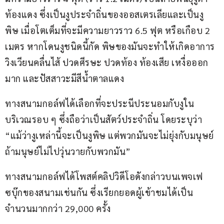
ท้องแดง ซึ่งเป็นงูประจำถิ่นของออสเตรเลียและเป็นงู
พิษ เมื่อโตเต็มที่จะมีความยาวราว 6.5 ฟุต หรือเกือบ 2 
เมตร หากโดนงูชนิดนี้กัด พิษของมันจะทำให้เกิดอาการ
วิงเวียนคลื่นไส้ ปวดศีรษะ ปวดท้อง ท้องเสีย เหงื่อออก
มาก และปัสสาวะมีสีน้ำตาลแดง 
ทางสนามกอล์ฟได้เลือกที่จะประนีประนอมกับงูใน
บริเวณรอบ ๆ ซึ่งถือว่าเป็นสัตว์ประจำถิ่น โดยระบุว่า 
“แม้ว่างูเหล่านี้จะเป็นงูพิษ แต่พวกมันจะไม่ยุ่งกับมนุษย์ 
ถ้ามนุษย์ไม่ไปวุ่นวายกับพวกมัน”
ทางสนามกอล์ฟได้โพสต์คลิปวิดีโอดังกล่าวบนเพจเฟ
ซบุ๊กของสนามเช่นกัน ซึ่งเรียกยอดผู้เข้าชมได้เป็น
จำนวนมากกว่า 29,000 ครั้ง 