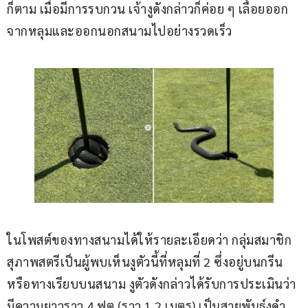
ก็ตาม เมื่อมีการรบกวน เจ้างูดังกล่าวก็ค่อย ๆ เลื้อยออก
จากหลุมและออกนอกสนามไปอย่างรวดเร็ว
ในโพสต์ของทางสนามได้ให้รายละเอียดว่า กลุ่มสมาชิก
สุภาพสตรีเป็นผู้พบเห็นงูตัวนี้ที่หลุมที่ 2 ซึ่งอยู่บนกรีน
หรือทางเรียบบนสนาม งูตัวดังกล่าวได้รับการประเมินว่า
มีความยาวราว 4 ฟุต (ราว 1.2 เมตร) เป็นสายพันธุ์งูดำ