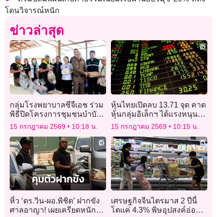
โดนวิจารณ์หนัก
ข่าวล่าสุด
กลุ่มโรงพยาบาลซีจีเอช ร่วม
หุ้นไทยเปิดลบ 13.71 จุด คาด
พิธีปิดโครงการชุมชนบำบัด
หุ้นกลุ่มอิเล็กฯ ได้แรงหนุน
อย่างยั่งยืน แก้ไขปัญหายา
ตามหุ้น Tech
15 กรกฎาคม 2569
10:18 น.
15 กรกฎาคม 2569
10:15 น.
เสพติดแบบครบวงจร
หิ้ว ‘ดร.วิน-ผอ.พิชิต’ ฝากขัง
เศรษฐกิจจีนไตรมาส 2 ปีนี้
ศาลอาญา! เผยเครียดหนัก
โตแค่ 4.3% พิษอุปสงค์อ่อน-