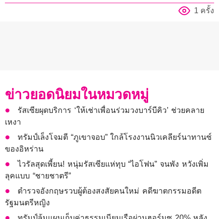
1 ครั้ง
ข่าวยอดนิยมในหมวดหมู่
รัสเซียผุดบริการ ‘ให้เช่าเพื่อนร่วมวงบาร์บีคิว’ ช่วยคลาย
เหงา
ทรัมป์เล็งโจมตี “ภูเขาจอบ” ใกล้โรงงานนิวเคลียร์นาทานซ์
ของอิหร่าน
ไวรัลสุดเพี้ยน! หนุ่มรัสเซียแห่ทุบ “ไอโฟน” จนพัง หวังเพิ่ม
ลุคแบบ “ชายชาตรี”
ตำรวจอังกฤษรวบผู้ต้องสงสัยคนใหม่ คดีฆาตกรรมอดีต
รัฐมนตรีหญิง
ทรัมป์ล้มแผนเก็บค่าธรรมเนียมเรือผ่านฮอร์มุซ 20% หลัง