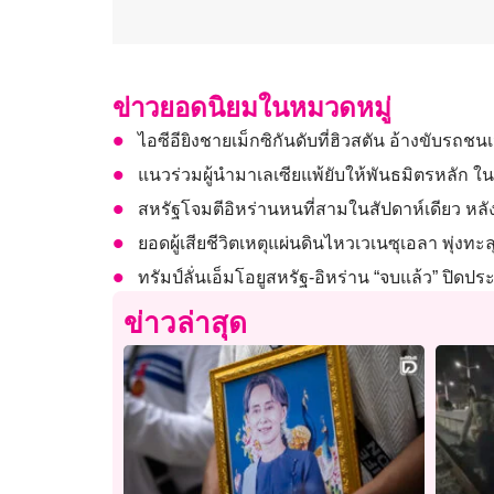
ข่าวยอดนิยมในหมวดหมู่
ไอซีอียิงชายเม็กซิกันดับที่ฮิวสตัน อ้างขับรถชนเ
แนวร่วมผู้นำมาเลเซียแพ้ยับให้พันธมิตรหลัก ใน
สหรัฐโจมตีอิหร่านหนที่สามในสัปดาห์เดียว หลังไ
ยอดผู้เสียชีวิตเหตุแผ่นดินไหวเวเนซุเอลา พุ่งทะล
ทรัมป์ลั่นเอ็มโอยูสหรัฐ-อิหร่าน “จบแล้ว” ปิด
ข่าวล่าสุด