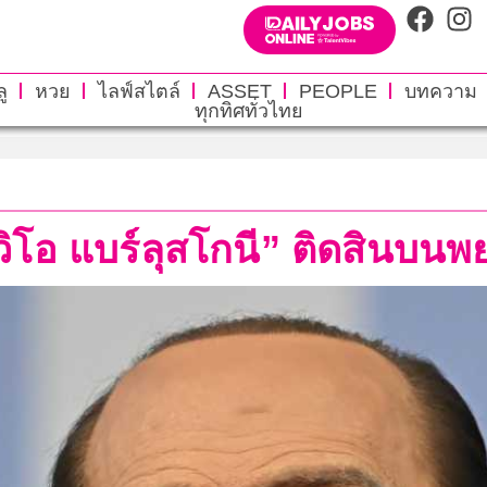
ู
หวย
ไลฟ์สไตล์
ASSET
PEOPLE
บทความ
ทุกทิศทั่วไทย
วิโอ แบร์ลุสโกนี” ติดสินบนพ