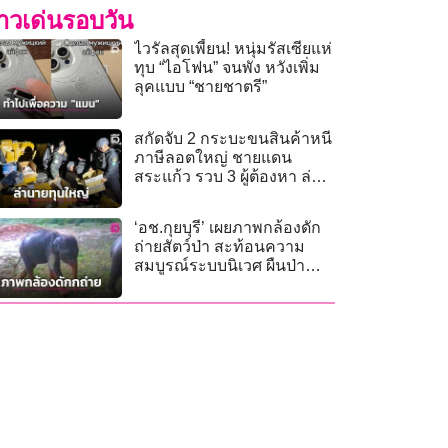
่าวเด่นรอบวัน
ไวรัลสุดเพี้ยน! หนุ่มรัสเซียแห่
ทุบ “ไอโฟน” จนพัง หวังเพิ่ม
ลุคแบบ “ชายชาตรี”
สกัดจับ 2 กระบะขนสินค้าหนี
ภาษีลอตใหญ่ ชายแดน
สระแก้ว รวบ 3 ผู้ต้องหา ล่า
นายทุนใหญ่
‘อช.กุยบุรี’ เผยภาพกล้องดัก
ถ่ายสัตว์ป่า สะท้อนความ
สมบูรณ์ระบบนิเวศ ผืนป่า
มรดกโลก