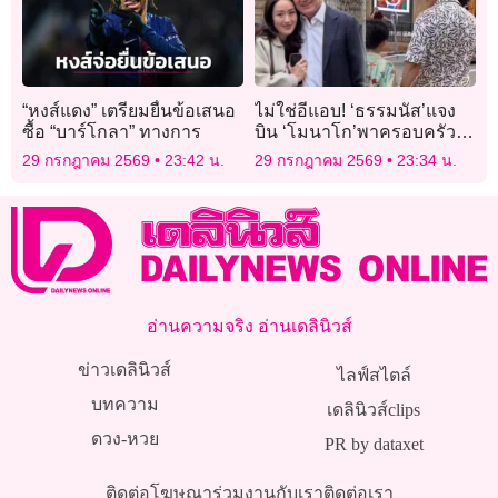
“หงส์แดง” เตรียมยื่นข้อเสนอ
ไม่ใช่อีแอบ! ‘ธรรมนัส’แจง
ซื้อ “บาร์โกลา” ทางการ
บิน ‘โมนาโก’พาครอบครัว
พักผ่อน ปัดพบ ‘ทักษิณ #ไม่มี
29 กรกฎาคม 2569
23:42 น.
29 กรกฎาคม 2569
23:34 น.
ปฏิญญาMonaco
อ่านความจริง อ่านเดลินิวส์
ข่าวเดลินิวส์
ไลฟ์สไตล์
บทความ
เดลินิวส์clips
ดวง-หวย
PR by dataxet
ติดต่อโฆษณา
ร่วมงานกับเรา
ติดต่อเรา