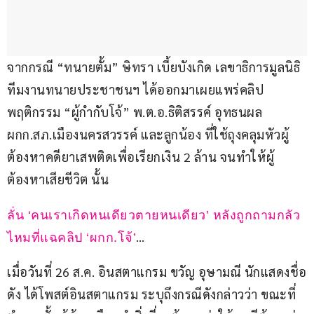
จากกรณี “ทนายตั้ม” ษิทรา เบี้ยบังเกิด เลขาธิการมูลนิธิ
ทีมงานทนายประชาชนฯ ได้ออกมาเผยแพร่คลิป
พฤติกรรม “ผู้กำกับโจ้” พ.ต.อ.ธิติสรรค์ อุทธนผล 
ผกก.สภ.เมืองนครสวรรค์ และลูกน้อง ที่ใช้ถุงคลุมหัวผู้
ต้องหาคดียาเสพติดเพื่อเรียกเงิน 2 ล้าน จนทำให้ผู้
ต้องหาเสียชีวิต นั้น
ลั่น ‘คนเราเกิดหนเดียวตายหนเดียว’ หลังถูกถามกลัว
…
ไหมที่แฉคลิป ‘ผกก.โจ้’
เมื่อวันที่ 26 ส.ค. อินสตาแกรม ขวัญ อุษามณี นักแสดงชื่อ
ดัง ได้โพสต์อินสตาแกรม ระบุถึงกรณีดังกล่าวว่า ขณะที่