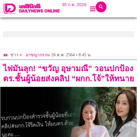
30 ก.ค. 2026
26 ส.ค. 2564 • 8:45 น.
ข่าว
อาชญากรรม
ไฟมันลุก! “ขวัญ อุษามณี” วอนปกป้อง
ตร.ชั้นผู้น้อยส่งคลิป “ผกก.โจ้”ให้ทนาย