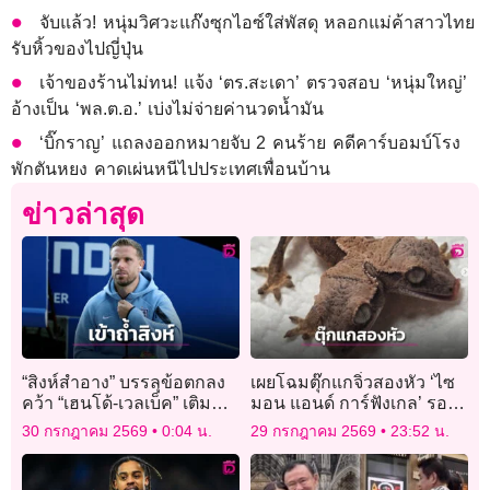
จับแล้ว! หนุ่มวิศวะแก๊งซุกไอซ์ใส่พัสดุ หลอกแม่ค้าสาวไทย
รับหิ้วของไปญี่ปุ่น
เจ้าของร้านไม่ทน! แจ้ง ‘ตร.สะเดา’ ตรวจสอบ ‘หนุ่มใหญ่’
อ้างเป็น ‘พล.ต.อ.’ เบ่งไม่จ่ายค่านวดน้ำมัน
‘บิ๊กราญ’ แถลงออกหมายจับ 2 คนร้าย คดีคาร์บอมบ์โรง
พักตันหยง คาดเผ่นหนีไปประเทศเพื่อนบ้าน
ข่าวล่าสุด
“สิงห์สำอาง” บรรลุข้อตกลง
เผยโฉมตุ๊กแกจิ๋วสองหัว ‘ไซ
คว้า “เฮนโด้-เวลเบ็ค” เติม
มอน แอนด์ การ์ฟังเกล’ รอด
ความเก๋า
ชีวิตครบ 1 เดือน
30 กรกฎาคม 2569
0:04 น.
29 กรกฎาคม 2569
23:52 น.