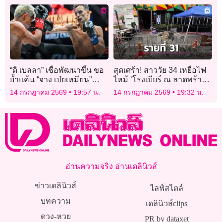
จราจร
“ดิ เบลลา” เชื่อพัฒนาขึ้น ขอ
สุดเศร้า! สาววัย 34 เหยื่อไฟ
ย้ำแค้น “จาง เป่ยเหมียน”
ไหม้ ‘โรงเบียร์ ณ ลาดพร้าว’
ครองบัลลังก์ต่อ
เสียชีวิตเป็นรายที่ 31
14 กรกฎาคม 2569
19:57 น.
14 กรกฎาคม 2569
19:32 น.
อ่านความจริง อ่านเดลินิวส์
ข่าวเดลินิวส์
ไลฟ์สไตล์
บทความ
เดลินิวส์clips
ดวง-หวย
PR by dataxet