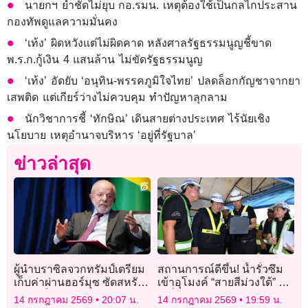
นายกฯ ย้ำชัดไม่ยุบ กอ.รมน. เหตุต้องใช้เป็นกลไกประสาน
กองทัพดูแลความมั่นคง
‘เท้ง’ ผิดหวังแต่ไม่ผิดคาด หลังศาลรัฐธรรมนูญชี้ขาด
พ.ร.ก.กู้เงิน 4 แสนล้าน ไม่ขัดรัฐธรรมนูญ
‘เท้ง’ อัดยับ ‘อนุทิน-พรรคภูมิใจไทย’ ปลดล็อกกัญชาจากยา
เสพติด แต่เกียร์ว่างไม่ควบคุม ทำปัญหาลุกลาม
นักวิชาการชี้ ‘ทักษิณ’ เดินสายต่างประเทศ ไร้นัยเชิง
นโยบาย เหตุอำนาจบริหาร ‘อยู่ที่รัฐบาล’
ข่าวล่าสุด
ผู้นำบราซิลจวกทรัมป์เตรียม
สถานการณ์ดีขึ้น! น้ำรั่วซึม
เก็บค่าผ่านฮอร์มุซ ซัดสหรัฐ
เข้าอุโมงค์ “สายสีม่วงใต้” ถก
กำลังเป็น “รัฐโจรสลัด”
ผู้เชี่ยวชาญประเมินเปิด
14 กรกฎาคม 2569
20:07 น.
14 กรกฎาคม 2569
19:59 น.