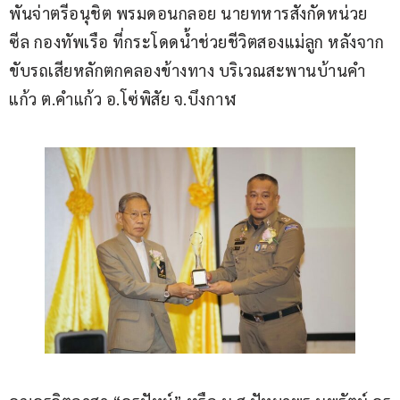
พันจ่าตรีอนุชิต พรมดอนกลอย นายทหารสังกัดหน่วย
ซีล กองทัพเรือ ที่กระโดดน้ำช่วยชีวิตสองแม่ลูก หลังจาก
ขับรถเสียหลักตกคลองข้างทาง บริเวณสะพานบ้านคำ
แก้ว ต.คำแก้ว อ.โซ่พิสัย จ.บึงกาฬ