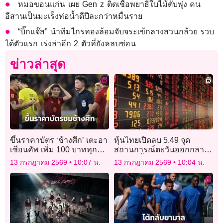
หมอขอนแก่น เผย Gen z ติดเชื้อพยาธิใบไม้ตับพุ่ง คน
อีสานเป็นมะเร็งท่อน้ำดีปีละกว่าหมื่นราย
“บิ๊กแจ๊ส” นำทีมไกรทองล้อมจับจระเข้กลางสวนกล้วย รวบ
ได้ตัวแรก เร่งล่าอีก 2 ตัวที่ยังหลบซ่อน
ข่าวล่าสุด
ขึ้นราคาบัตร ‘ช้างศึก’ เตะอา
หุ้นไทยเปิดลบ 5.49 จุด
เซียนคัพ เพิ่ม 100 บาททุกที่
สถานการณ์ตะวันออกกลาง
นั่ง-ถูกสุด 300 บาท
รุนแรงขึ้น
13 กรกฎาคม 2569
10:07 น.
13 กรกฎาคม 2569
10:04 น.