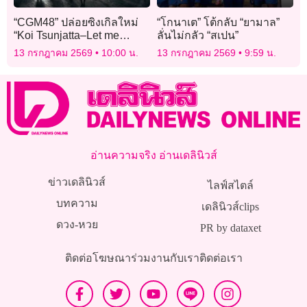
“CGM48” ปล่อยซิงเกิลใหม่
“โกนาเต” โต้กลับ “ยามาล”
“Koi Tsunjatta–Let me
ลั่นไม่กลัว “สเปน”
know!” พลิกคาแรคเตอร์สวย
13 กรกฎาคม 2569
10:00 น.
13 กรกฎาคม 2569
9:59 น.
สับ
อ่านความจริง อ่านเดลินิวส์
ข่าวเดลินิวส์
ไลฟ์สไตล์
บทความ
เดลินิวส์clips
ดวง-หวย
PR by dataxet
ติดต่อโฆษณา
ร่วมงานกับเรา
ติดต่อเรา