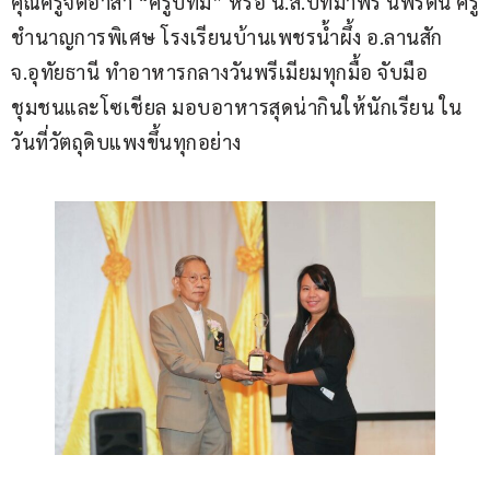
คุณครูจิตอาสา “ครูปัทม์” หรือ น.ส.ปัทมาพร นพรัตน์ ครู
ชำนาญการพิเศษ โรงเรียนบ้านเพชรน้ำผึ้ง อ.ลานสัก 
จ.อุทัยธานี ทำอาหารกลางวันพรีเมียมทุกมื้อ จับมือ
ชุมชนและโซเชียล มอบอาหารสุดน่ากินให้นักเรียน ใน
วันที่วัตถุดิบแพงขึ้นทุกอย่าง