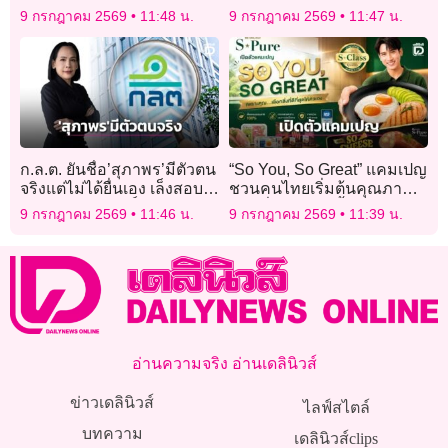
กำลัง “ทัพเรือภาคที่ 1” ร่วม
เตรียมสั่งทำใหม่ทุกโรงพัก
9 กรกฎาคม 2569
11:48 น.
9 กรกฎาคม 2569
11:47 น.
เก็บขยะชายหาด อนุรักษ์
ทะเลไทย
ก.ล.ต. ยันชื่อ’สุภาพร’มีตัวตน
“So You, So Great” แคมเปญ
จริงแต่ไม่ได้ยื่นเอง เล็งสอบ
ชวนคนไทยเริ่มต้นคุณภาพ
บัญชีม้าสวมสิทธิ์
ชีวิตที่ดี ผ่านทุกมื้ออาหาร
9 กรกฎาคม 2569
11:46 น.
9 กรกฎาคม 2569
11:39 น.
อ่านความจริง อ่านเดลินิวส์
ข่าวเดลินิวส์
ไลฟ์สไตล์
บทความ
เดลินิวส์clips