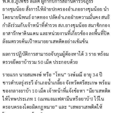
พ.ต.อ.ภูเพชร ลีเลิศ ผู้กำกับการสถานีตำรวจภูธร
ยางชุมน้อย สั่งการให้ฝ่ายปกครองอำเภอยางชุมน้อย นำ
โดยนายนิพนธ์ ถาดทอง ปลัดอำเภอฝ่ายความมั่นคง สนธิ
กำลังร่วมกับเจ้าหน้าที่ตำรวจ สภ.ยางชุมน้อย สมาชิกกอง
อาสารักษาดินแดน และหน่วยงานที่เกี่ยวข้อง ลงพื้นที่ปิด
ล้อมตรวจค้นเป้าหมายยาเสพติดอย่างเข้มข้น
ผลการปฏิบัติการสามารถจับกุมผู้ต้องหาได้ 3 ราย พร้อม
ตรวจยึดยาบ้ารวม 50 เม็ด ประกอบด้วย
รายแรก นายสมพงษ์ หรือ “โทน” วงษ์มณี อายุ 34 ปี 
ชาวตำบลรุ่งระวี อำเภอน้ำเกลี้ยง จังหวัดศรีสะเกษ พร้อม
ของกลางยาบ้า 10 เม็ด เจ้าหน้าที่แจ้งข้อหา “มียาเสพติด
ให้โทษประเภท 1 (เมทแอมเฟตามีนหรือยาบ้า) ไว้ใน
ครอบครองโดยผิดกฎหมาย” และ “เสพยาเสพติดให้