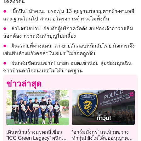
โชคงวดนี้
‘บิ๊กปิ่น’ นำคณะ บรอ.รุ่น 13 ลุยฐานพลาญตากผ้า-ผามออี
แดง-ฐานโดนโป สานต่อโครงการตำรวจไม่ทิ้งกัน
ล่าโจรใจบาป! ย่องงัดตู้บริจาควัดดัง สบช่องเจ้าอาวาสลืม
ล็อกห้อง กวาดเงินทำบุญไปเกลี้ยง
ฝันสลายที่ต่างแดน! ตา-ยายลักลอบหนีกลับไทย กิจการเจ๊ง
เซ่นพิษล้างแก๊งคอลฯในเขมร ไม่รอดถูกจับ
ฝนถล่มซัดถนนขาด! นายก อบต.เขาน้อย ลุยซ่อมฉุกเฉิน
ชาวบ้านคาใจถนนส่อไม่ได้มาตรฐาน
ข่าวล่าสุด
เดินหน้าสร้างมรดกสีเขียว
‘อาร์มมังกร’ สน.ห้วยขวาง
“ICC Green Legacy” ผนึก
ทำวุ่น! ยังไม่ได้ขออนุญาต