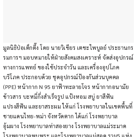
มูลนิธิป่อเต็กตึ๊ง โดย นายวิเชียร เตชะไพบูลย์ ประธานกร
รมการฯ มอบหมายให้ฝ่ายสังคมสงเคราะห์ จัดส่งอุปกรณ์
ทางการแพทย์ ของใช้ประจำวัน และเครื่องอุปโภค
บริโภค ประกอบด้วย ชุดอุปกรณ์ป้องกันส่วนบุคคล 
(PPE) หน้ากาก N 95 ยาฟ้าทะลายโจร หน้ากากอนามัย 
ข้าวสาร บะหมี่กึ่งสำเร็จรูป แป้งหอม สบู่ ยาสีฟัน 
แปรงสีฟัน และยาสระผม ให้แก่ โรงพยาบาลในเขตพื้นที่
ชายแดนไทย-พม่า จังหวัดตาก ได้แก่ โรงพยาบาล
อุ้มผาง โรงพยาบาลท่าสองยาง โรงพยาบาลแม่ระมาด 
โรงพยาบาลพบพระ และโรงพยาบาลแม่สอด รวม5 แห่ง 