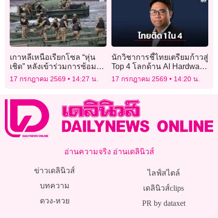
เกาหลีเหนือเรียกโซล “หุ่น
นักวิชาการชี้ไทยเตรียมก้าวสู่
เชิด” หลังเข้าร่วมการซ้อมรบ
Top 4 โลกด้าน AI Hardware
ทางทะเลกับสหรัฐ
สะท้อนนโยบายรัฐบาลเดิน
17 กรกฎาคม 2569
14:27 น.
17 กรกฎาคม 2569
14:20 น.
มาถูกทาง
อ่านความจริง อ่านเดลินิวส์
ข่าวเดลินิวส์
ไลฟ์สไตล์
บทความ
เดลินิวส์clips
ดวง-หวย
PR by dataxet