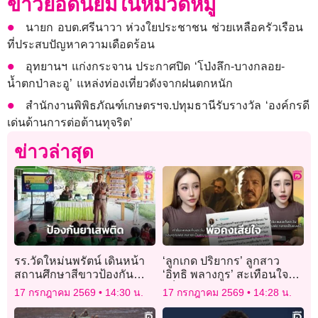
ข่าวยอดนิยมในหมวดหมู่
นายก อบต.ศรีนาวา ห่วงใยประชาชน ช่วยเหลือครัวเรือน
ที่ประสบปัญหาความเดือดร้อน
อุทยานฯ แก่งกระจาน ประกาศปิด ‘โป่งลึก-บางกลอย-
น้ำตกป่าละอู’ แหล่งท่องเที่ยวดังจากฝนตกหนัก
สำนักงานพิพิธภัณฑ์เกษตรฯจ.ปทุมธานีรับรางวัล ‘องค์กรดี
เด่นด้านการต่อต้านทุจริต’
ข่าวล่าสุด
รร.วัดใหม่นพรัตน์ เดินหน้า
‘ลูกเกด ปริยากร’ ลูกสาว
สถานศึกษาสีขาวป้องกัน
‘อิทธิ พลางกูร’ สะเทือนใจฟัง
ควบคุมยาเสพติด
‘เก็บตะวัน’ เวอร์ชัน AI ตัดพ้อ
17 กรกฎาคม 2569
14:30 น.
17 กรกฎาคม 2569
14:28 น.
ถ้าคุณพ่อยังอยู่คงเสียใจ