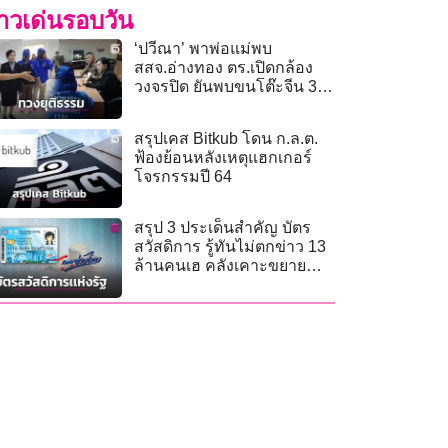
่าวเด่นรอบวัน
‘ปวีณา’ พาพ่อแม่พบ
สสจ.อ่างทอง ตร.เปิดกล้อง
วงจรปิด ยันพบขนโต๊ะจีน 3
ตัวเข้า รพ.จริง!
สรุปเคส Bitkub โดน ก.ล.ต.
ฟ้องย้อนหลังเหตุแฮกเกอร์
โจรกรรมปี 64
สรุป 3 ประเด็นสำคัญ บัตร
สวัสดิการ รู้ทันไม่ตกข่าว 13
ล้านคนเฮ คลังเคาะขยาย
สิทธิ