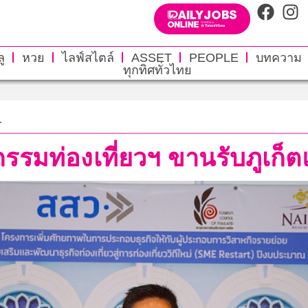
ู
หวย
ไลฟ์สไตล์
ASSET
PEOPLE
บทความ
ทุกทิศทั่วไทย
.
รมท่องเที่ยวฯ ขานรับภูเก็ต