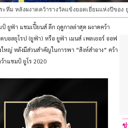
อกระหึ่ม หลังผงาดคว้ารางวัลแข้งยอดเยี่ยมแห่งปีของ 
์ ยูฟ่า แชมเปี้ยนส์ ลีก ฤดูกาลล่าสุด ผงาดคว้า
ตบอลยุโรป (ยูฟ่า) หรือ ยูฟ่า เมนส์ เพลเยอร์ ออฟ 
่งใหญ่ หลังมีส่วนสำคัญในการพา “สิงห์สำอาง” คว้า
ว้าแชมป์ ยูโร 2020
ข