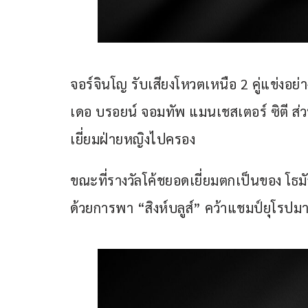
จอร์จินโญ รับเสียงโหวตเหนือ 2 คู่แข่งอย่า
เดอ บรอยน์ จอมทัพ แมนเชสเตอร์ ซิตี ส่
เยี่ยมฝ่ายหญิงไปครอง
ขณะที่รางวัลโค้ชยอดเยี่ยมตกเป็นของ โธมัส
ด้วยการพา “สิงห์บลูส์” คว้าแชมป์ยุโรปม