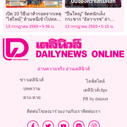
เปิด 10 วิธีเอาตัวรอดจากเหตุ
“ปืนใหญ่” จัดหนักเล็ง
“ไฟไหม้” ห้ามหนีเข้าไปหลบ
กระชาก “อัลวาเรซ” ล่า
ในห้องนํ้าเด็ดขาด
ตาข่าย
13 กรกฎาคม 2569
5:36 น.
13 กรกฎาคม 2569
5:15 น.
อ่านความจริง อ่านเดลินิวส์
ข่าวเดลินิวส์
ไลฟ์สไตล์
บทความ
เดลินิวส์clips
ดวง-หวย
PR by dataxet
ติดต่อโฆษณา
ร่วมงานกับเรา
ติดต่อเรา