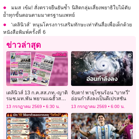
มมส เข้ม! สั่งตรวจยืนยันซ้ำ นิสิตกลุ่มเสี่ยงพยาธิใบไม้ตับ
ย้ำทุกขั้นตอนตามมาตรฐานแพทย์
‘เดลินิวส์’ หนุนโครงการเสริมทักษะเท่าทันสื่อเพื่อเด็กด้วย
หนังสือพิมพ์ครั้งที่ 6
ข่าวล่าสุด
เดลินิวส์ 13 ก.ค.สส.ภท.-ญาติ
จับตา! พายุโซนร้อน “บาหวี่”
รมช.มท.พัน พยานแฉฮั้วสว.
อ่อนกำลังลงเป็นดีเปรสชัน
พรรคส้มกางหลักฐานโชว์
13 กรกฎาคม 2569
6:30 น.
13 กรกฎาคม 2569
6:00 น.