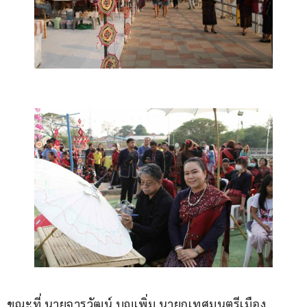
ขณะที่ นายจารุวัฒน์ บุญเพิ่ม นายกเทศมนตรีเมือง