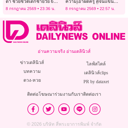
ดำ ช่วยชีวิตเด็กชายวัย 6
ความเอาผิดครู ตีจนแขนช้ำ-
ขวบ
มีไข้ จี้โรงเรียนชี้แจง
8 กรกฎาคม 2569
23:36 น.
8 กรกฎาคม 2569
22:57 น.
มาตรการคุ้มครองเด็ก
อ่านความจริง อ่านเดลินิวส์
ข่าวเดลินิวส์
ไลฟ์สไตล์
บทความ
เดลินิวส์clips
ดวง-หวย
PR by dataxet
ติดต่อโฆษณา
ร่วมงานกับเรา
ติดต่อเรา
© 2026 บริษัท สี่พระยาการพิมพ์ จำกัด