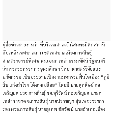
ผู้​สื่อข่าว​รายงาน​ว่า​ ที่บริเวณศาลเจ้าโสมพะมิตร สถานี
ดับเพลิงเทศบาลเก่า เขตเทศบาลเมืองกาฬสินธุ์ 
ศาสตราจารย์พิเศษ ดร.เอนก เหล่าธรรมทัศน์ รัฐมนตรี
ว่าการกระทรวงการอุดมศึกษา วิทยาศาสตร์วิจัยและ
นวัตกรรม เป็นประธานเปิดงานมหกรรมฟื้นใจเมือง “ภูมิ
ถิ่น แก่งสำโรง โค้งสงเปลือย” โดยมี นายศุภศิษย์ กอ
เจริญยศ ผวจ.กาฬสินธุ์ ผศ.จุรีรัตน์ กอเจริญยศ นายก
เหล่ากาชาด จ.กาฬสินธุ์ นายปราชญา อุ่นเพชรวรากร 
รอง ผวจ.กาฬสินธุ์ นายสุเทพ ชัยวัฒน์ นายอำเภอเมือง