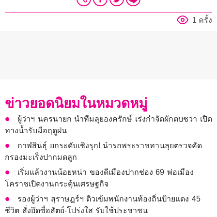
1 ครั้ง
ข่าวยอดนิยมในหมวดหมู่
ผู้ว่าฯ นครนายก นำทีมลุยองครักษ์ เร่งกำจัดผักตบชวา เปิด
ทางน้ำรับมือฤดูฝน
กาฬสินธุ์ ยกระดับเชิงรุก! นำรถพระราชทานลุยตรวจคัด
กรองมะเร็งปากมดลูก
เริ่มแล้วงานน้อยหน่า ของดีเมืองปากช่อง 69 พ่อเมือง
โคราชเปิดงานกระตุ้นเศรษฐกิจ
รองผู้ว่าฯ สุราษฎร์ฯ ติวเข้มพนักงานท้องถิ่นป้ายแดง 45
ชีวิต สั่งยึดซื่อสัตย์-โปร่งใส รับใช้ประชาชน