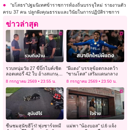
“ยโสธร”ปฐมนิเทศข้าราชการท้องถิ่นบรรจุใหม่ รายงานตัว
ครบ 37 คน ปลูกฝังคุณธรรมและวินัยในการปฏิบัติราชการ
ข่าวล่าสุด
รวบหนุ่มวัย 27 ขี่บิ๊กไบค์เชิด
“ผีแดง” บรรลุข้อตกลงคว้า
ลอตเตอรี่ 42 ใบ อ้างสแกน
“ซานโตส” เสริมแดนกลาง
จ่ายเงินแต่เงินไม่พอ ก่อนขี่
8 กรกฎาคม 2569
23:55 น.
8 กรกฎาคม 2569
23:50 น.
หนีถูกรวบถึงบ้าน
ชื่นชมสุนัขฮีโร่! พุ่งชาร์จหมี
แม่พา “น้องบอส” ป.6 แจ้ง