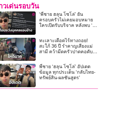
่าวเด่นรอบวัน
‘พี่ชาย ฮลุน โซโล่’ ยัน
ครอบครัวไม่เคยมอบหมาย
ใครเปิดรับบริจาค หลังพบ ‘ไอ
ดีปลอม’ ว่อนโซเชียล
ทะเลาะเดือดไร้ทางถอย!
สะใภ้ 36 ปี รำคาญเสียงแม่
สามี คว้ามีดครัวปาดคอดับ
คาบ้าน
พี่ชาย ‘ฮลุน โซโล่’ อัปเดต
ข้อมูล ทุกประเด็น ‘กลับไทย-
ทรัพย์สิน-ผลชันสูตร’