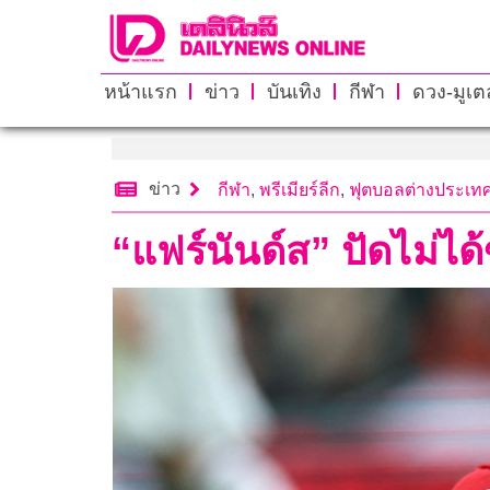
หน้าแรก
ข่าว
บันเทิง
กีฬา
ดวง-มูเตล
ข่าว
กีฬา
,
พรีเมียร์ลีก
,
ฟุตบอลต่างประเท
“แฟร์นันด์ส” ปัดไม่ได