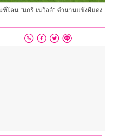
มที่โดน "แกรี เนวิลล์" ตำนานแข้งผีแดง