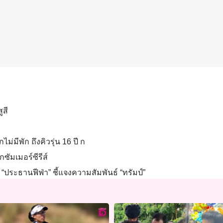
ูสี
ไม่มีพัก ถึงคิวรุ่น 16 ปี ก
กซัมเมอร์ซีรีส์
“ประธานฟีฟ่า” ชี้แจงความสัมพันธ์ “ทรัมป์”