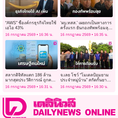
“AWS” ชี้องค์กรธุรกิจไทยใช้
‘ผบ.ทสส.’ เผยถกเป็นทางการ
เอไอ 43%
ครั้งแรก ยันกองทัพพร้อมลุย
ตามนโยบาย 5 ข้อ
16 กรกฎาคม 2569
16:36 น.
16 กรกฎาคม 2569
16:35 น.
สลากดิจิทัลแตก 186 ล้าน
จ.เลย โชว์ “โมเดลป้อมยาม
มากสุดประวัติการณ์ ถูกคน
ประจำหมู่บ้าน” สกัดกั้นยา
เดียว 10 ใบ รวยเละ 60 ล้าน
เสพติดตามแนวชายแดน รับ
16 กรกฎาคม 2569
16:31 น.
16 กรกฎาคม 2569
16:30 น.
คณะสปป.ลาว