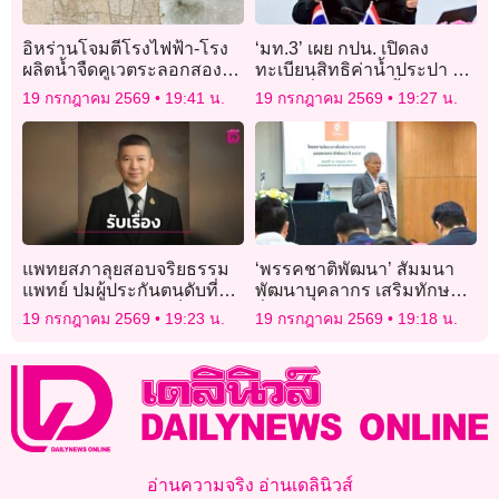
อิหร่านโจมตีโรงไฟฟ้า-โรง
‘มท.3’ เผย กปน. เปิดลง
ผลิตน้ำจืดคูเวตระลอกสอง
ทะเบียนสิทธิค่าน้ำประปา ปี
กระทบระบบไฟฟ้า
2569 เริ่ม 20 ก.ค.นี้
19 กรกฎาคม 2569
19:41 น.
19 กรกฎาคม 2569
19:27 น.
แพทยสภาลุยสอบจริยธรรม
‘พรรคชาติพัฒนา’ สัมมนา
แพทย์ ปมผู้ประกันตนดับที่
พัฒนาบุคลากร เสริมทักษะ
ราชบุรี ยันให้ความเป็นธรรม
สื่อสารการเมือง ก้าวทันยุค
19 กรกฎาคม 2569
19:23 น.
19 กรกฎาคม 2569
19:18 น.
‘ครูทราย’
ดิจิทัล
อ่านความจริง อ่านเดลินิวส์