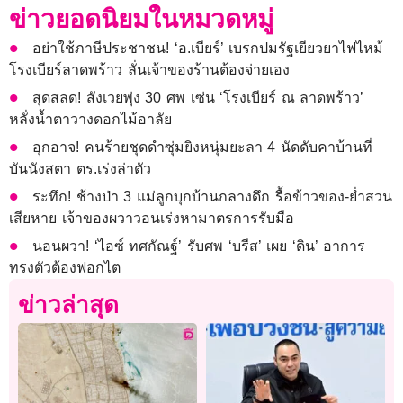
ข่าวยอดนิยมในหมวดหมู่
อย่าใช้ภาษีประชาชน! ‘อ.เบียร์’ เบรกปมรัฐเยียวยาไฟไหม้
โรงเบียร์ลาดพร้าว ลั่นเจ้าของร้านต้องจ่ายเอง
สุดสลด! สังเวยพุ่ง 30 ศพ เซ่น ‘โรงเบียร์ ณ ลาดพร้าว’
หลั่งน้ำตาวางดอกไม้อาลัย
อุกอาจ! คนร้ายชุดดำซุ่มยิงหนุ่มยะลา 4 นัดดับคาบ้านที่
บันนังสตา ตร.เร่งล่าตัว
ระทึก! ช้างป่า 3 แม่ลูกบุกบ้านกลางดึก รื้อข้าวของ-ย่ำสวน
เสียหาย เจ้าของผวาวอนเร่งหามาตรการรับมือ
นอนผวา! ‘ไอซ์ ทศกัณฐ์’ รับศพ ‘บรีส’ เผย ‘ดิน’ อาการ
ทรงตัวต้องฟอกไต
ข่าวล่าสุด