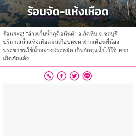
ร้อนระอุ! "อ่างเก็บน้ำภูติอนันต์" อ.สัตหีบ จ.ชลบุรี
ปริมาณน้ำแห้งเหือดจนเกือบหมด ฝากเตือนพี่น้อง
ประชาชนใช้น้ำอย่างประหยัด เก็บกักตุนน้ำไว้ใช้ หาก
เกิดภัยแล้ง