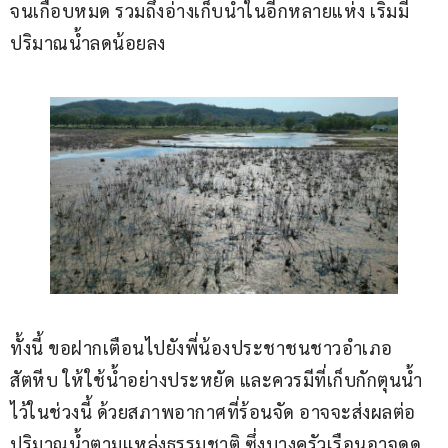
จนเกือบหมด รวมถึงอ่างเก็บน้ำในอีกหลายแห่ง เริ่มมี
ปริมาณน้ำลดน้อยลง
ทั้งนี้ ขอฝากเตือนไปยังพี่น้องประชาชนชาวอำเภอ
สัตหีบ ให้ใช้น้ำอย่างประหยัด และควรมีที่เก็บกักตุนน้ำ
ไว้ในช่วงนี้ ด้วยสภาพอากาศที่ร้อนจัด อาจจะส่งผลต่อ
ปริมาณน้ำตามแหล่งธรรมชาติ ซึ่งบางครัวเรือนอาจดูด