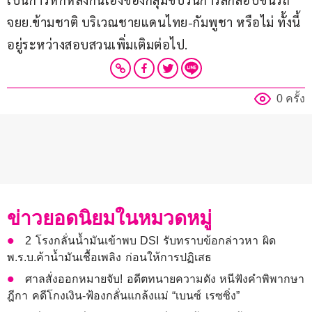
จยย.ข้ามชาติ บริเวณชายแดนไทย-กัมพูชา หรือไม่ ทั้งนี้ 
อยู่ระหว่างสอบสวนเพิ่มเติมต่อไป.
0 ครั้ง
ข่าวยอดนิยมในหมวดหมู่
2 โรงกลั่นน้ำมันเข้าพบ DSI รับทราบข้อกล่าวหา ผิด
พ.ร.บ.ค้าน้ำมันเชื้อเพลิง ก่อนให้การปฏิเสธ
ศาลสั่งออกหมายจับ! อดีตทนายความดัง หนีฟังคำพิพากษา
ฎีกา คดีโกงเงิน-ฟ้องกลั่นแกล้งแม่ “เบนซ์ เรซซิ่ง”