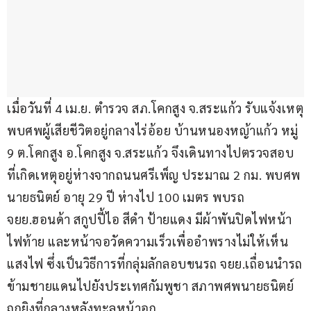
เมื่อวันที่ 4 เม.ย. ตำรวจ สภ.โคกสูง จ.สระแก้ว รับแจ้งเหตุ
พบศพผู้เสียชีวิตอยู่กลางไร่อ้อย บ้านหนองหญ้าแก้ว หมู่ 
9 ต.โคกสูง อ.โคกสูง จ.สระแก้ว จึงเดินทางไปตรวจสอบ 
ที่เกิดเหตุอยู่ห่างจากถนนศรีเพ็ญ ประมาณ 2 กม. พบศพ 
นายธนิตย์ อายุ 29 ปี ห่างไป 100 เมตร พบรถ 
จยย.ฮอนด้า สกูปปี้ไอ สีดำ ป้ายแดง มีผ้าพันปิดไฟหน้า 
ไฟท้าย และหน้าจอวัดความเร็วเพื่ออำพรางไม่ให้เห็น
แสงไฟ ซึ่งเป็นวิธีการที่กลุ่มลักลอบขนรถ จยย.เถื่อนนำรถ
ข้ามชายแดนไปยังประเทศกัมพูชา สภาพศพนายธนิตย์ 
ถูกยิงที่กลางหลังทะลุหน้าอก