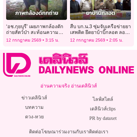
‘อช.กุยบุรี’ เผยภาพกล้องดัก
สืบ บก.น.3 ซุ่มจับเครือข่ายยา
ถ่ายสัตว์ป่า สะท้อนความ
เสพติด ยึดยาบ้าบิ๊กลอต ลอบ
สมบูรณ์ระบบนิเวศ ผืนป่า
ขนเข้ากรุง
12 กรกฎาคม 2569
3:15 น.
12 กรกฎาคม 2569
2:05 น.
มรดกโลก
อ่านความจริง อ่านเดลินิวส์
ข่าวเดลินิวส์
ไลฟ์สไตล์
บทความ
เดลินิวส์clips
ดวง-หวย
PR by dataxet
ติดต่อโฆษณา
ร่วมงานกับเรา
ติดต่อเรา