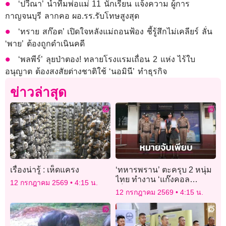
‘ปวีณา’ นำทีมพ่อแม่ 11 นักเรียน แจ้งความ ผู้การ
กาญจนบุรี ลากคอ ผอ.รร.รับโทษสูงสุด
‘ทราย สก๊อต’ เปิดใจหลังแม่ถอนฟ้อง ชี้รู้สึกไม่เคลียร์ ลั่น
‘พาย’ ต้องถูกดำเนินคดี
‘พลพีร์’ ลุยป่าตอง! ทลายโรงแรมเถื่อน 2 แห่ง ไร้ใบ
อนุญาต ต้องสงสัยต่างชาติใช้ ‘นอมินี’ ทำธุรกิจ
ข่าวล่าสุด
เรื่องน่ารู้ : เห็ดแครง
‘ทหารพราน’ ตะครุบ 2 หนุ่ม
ไทย ทำงาน ‘แก๊งคอล
12 กรกฎาคม 2569
4:15 น.
เซ็นเตอร์’ หลอกให้รัก พบ
12 กรกฎาคม 2569
4:15 น.
หมายจับติดตัวเพียบ