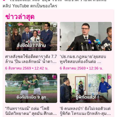
คลิป YouTube ตกเป็นของใคร
ข่าวล่าสุด
ศาลสั่งชดใช้อดีตดาราดัง 7.7
‘ปธ.กมธ.กฎหมาย’ลุยสอบ
ล้าน ‘ปิ่น เลอลักษณ์’ น้ำตา
ทุจริตสอบท้องถิ่นต่อ
คลอลั่นขอสู้ต่อ
จี้’ปปง.’สอบฟอกเงิน ลาม
6 สิงหาคม 2569
12:42 น.
6 สิงหาคม 2569
12:36 น.
เหน็บ’อนุทิน’รับแต่ชอบ
“กันทรารมณ์” ถล่ม “โพธิ
‘6 คนหลงป่า’ ยังไม่เจอตัวแต่
นิมิตวิทยาคม” สุดมัน ศึกเดลิ
รู้พิกัด โทรแนะปักหลัก-สุม