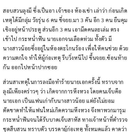
สอบสวนลุงมี ซึ่งเป็นอา เจ้าของ ห้องเช่า เล่าว่า ก่อนเกิด
เหตุได้มีกลุ่ม วัยรุ่น 6 คน ขี่จยย.มา 3 คัน อีก 3 คน ยืนคุม
เชิงอยู่หน้าประตู ส่วนอีก 3 คน เอามีดคนละเล่ม ตรง
เข้าไป กระหน่ำฟัน นายเอกจนเลือดท่วม ทั้งตัว มี
นางสาวน้อยซึ่งอยู่ในห้องตะโกนร้อง เพื่อให้คนช่วย ด้วย
ความตกใจ ทำให้ผู้ก่อเหตุ รีบวิ่งหนีไป ขึ้นจยย.ซ้อนท้าย
กัน ออกไปหน้าปากซอย
ส่วนสาเหตุในการลงมือทำร้ายนายเอกครั้งนี้ ทราบจาก
ลุงมีเพียงคร่าวๆ ว่า เกิดจากการหึงหวง โดยคนเจ็บคือ
นายเอก เป็นแฟนเก่ากับนางสาวน้อย แต่ยังไม่ยอม
ตัดขาดทำให้แฟนใหม่เกิดความหึงหวง จึงพาพวกมารุม
กระหน่ำฟันจนได้รับบาดเจ็บสาหัส ทางเจ้าหน้าที่ตำรวจ
ชุดสืบสวน ทราบตัว บรรดาผู้ก่อเหตุ ทั้งหมดแล้ว คาดว่า