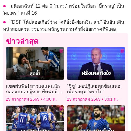
มติเอกฉันท์ 12 ต่อ 0 ‘ก.ตร.’ พร้อมใจเลือก ‘บิ๊กราญ’ เป็น
‘ผบ.ตร.’ คนที่ 16
“DSI” โต้ปล่อยเกียร์ว่าง “คดีอั้งยี่-ฟอกเงิน สว.” ยืนยัน เดิน
หน้าสอบสวน รวบรวมหลักฐานตามคำสั่งอัยการคดีพิเศษ
ข่าวล่าสุด
แชตพ่นพิษ! สาวแฉแฟนนัก
“ซิซู” เผยปฏิเสธทุกข้อเสนอ
บอลแอบคบผู้ชาย พีคพบมี
เพื่อรอคุม “ตราไก่”
แชตหวานกับ ‘ครูชาย’ เค้น
29 กรกฎาคม 2569
4:00 น.
29 กรกฎาคม 2569
3:01 น.
ถามเจอชักปืนจ่อ ลั่นเข็ดแล้ว!