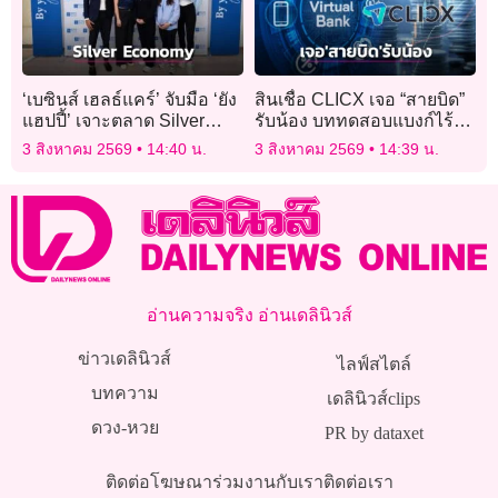
‘เบซินส์ เฮลธ์แคร์’ จับมือ ‘ยัง
สินเชื่อ CLICX เจอ “สายบิด”
แฮปปี้’ เจาะตลาด Silver
รับน้อง บททดสอบแบงก์ไร้
Economy
สาขาแห่งแรกในไทย
3 สิงหาคม 2569
14:40 น.
3 สิงหาคม 2569
14:39 น.
อ่านความจริง อ่านเดลินิวส์
ข่าวเดลินิวส์
ไลฟ์สไตล์
บทความ
เดลินิวส์clips
ดวง-หวย
PR by dataxet
ติดต่อโฆษณา
ร่วมงานกับเรา
ติดต่อเรา