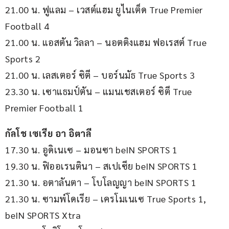
21.00 น. ฟูแลม – เวสต์แฮม ยูไนเต็ด True Premier 
Football 4
21.00 น. แอสตัน วิลลา – นอตติงแฮม ฟอเรสต์ True 
Sports 2
21.00 น. เลสเตอร์ ซิตี – บอร์นมัธ True Sports 3
23.30 น. เซาแธมป์ตัน – แมนเชสเตอร์ ซิตี True 
Premier Football 1
กัลโช เซเรีย อา อิตาลี
17.30 น. อูดิเนเซ – มอนซา beIN SPORTS 1
19.30 น. ฟิออเรนตินา – สเปเซีย beIN SPORTS 1
21.30 น. อตาลันตา – โบโลญญา beIN SPORTS 1
21.30 น. ซามพ์โดเรีย – เครโมเนเซ True Sports 1, 
beIN SPORTS Xtra