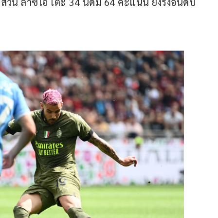
 ส่วน ลาซิโอ เตะ 34 นัดมี 64 คะแนน ยังรั้งอันดับ 