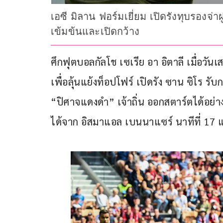
เอซี มิลาน ฟอร์มเยี่ยม เปิดรังทุบรองจ่าฝ
เข้มข้นและเปิดกว้าง
ศึกฟุตบอลกัลโช เซเรีย อา อิตาลี เมื่อวันเสา
เพื่อลุ้นแย้งท็อปโฟร์ เปิดรัง ซาน ซิโร รั
“ปิศาจแดงดำ” เจ้าถิ่น ออกสตาร์ตได้อย่า
ได้จาก อิสมาแอล เบนนาแซร์ นาทีที่ 17 แ