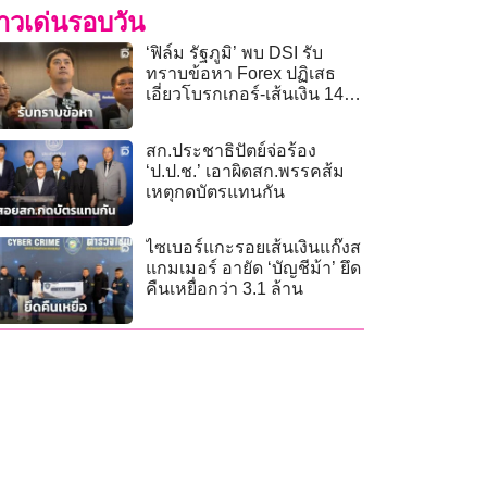
่าวเด่นรอบวัน
‘ฟิล์ม รัฐภูมิ’ พบ DSI รับ
ทราบข้อหา Forex ปฏิเสธ
เอี่ยวโบรกเกอร์-เส้นเงิน 142
ล้าน
สก.ประชาธิปัตย์จ่อร้อง
‘ป.ป.ช.’ เอาผิดสก.พรรคส้ม
เหตุกดบัตรแทนกัน
ไซเบอร์แกะรอยเส้นเงินแก๊งส
แกมเมอร์ อายัด ‘บัญชีม้า’ ยึด
คืนเหยื่อกว่า 3.1 ล้าน