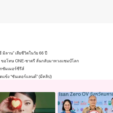
 มิลาน” เสียชีวิตในวัย 66 ปี
นผิด ขอโทษ ONE-ชาตรี ลั่นกลับมาทวงแชมป์โลก
กซัมเมอร์ซีรีส์
ดแข้ง “ซันเดอร์แลนด์” (มีคลิป)