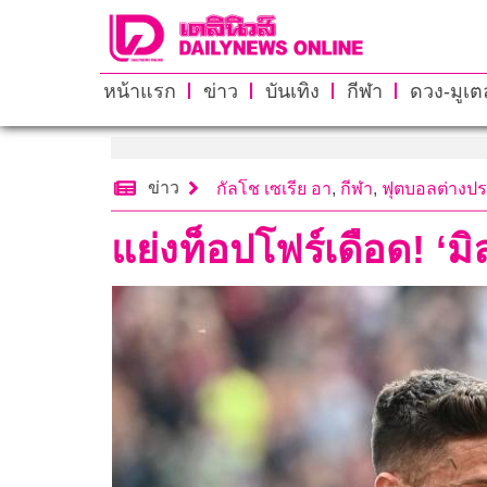
หน้าแรก
ข่าว
บันเทิง
กีฬา
ดวง-มูเตล
ข่าว
กัลโช เซเรีย อา
,
กีฬา
,
ฟุตบอลต่างป
แย่งท็อปโฟร์เดือด! ‘มิ