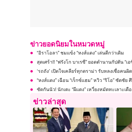
ข่าวยอดนิยมในหมวดหมู่
“อิราโอลา” ชมแข้ง “หงส์แดง” เล่นดีกว่าเดิม
สุดเศร้า!! “ฟรังโก บาเรซี” ยอดตำนานกัปตัน “เอซี
‘รถถัง’ เปิดใจเคลียร์ทุกดราม่า รับหลงเชื่อค
“หงส์แดง” เฉือน “เร็กซ์แฮม” หวิว “ริโอ” ซัดชัย ศึ
ซัดกันนัว! นักเตะ “ผีแดง” เหวี่ยงหมัดทะเลาะเดือ
ข่าวล่าสุด