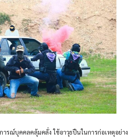
การณ์บุคคลคลุ้มคลั่ง ใช้อาวุธปืนในการก่อเหตุอย่าง