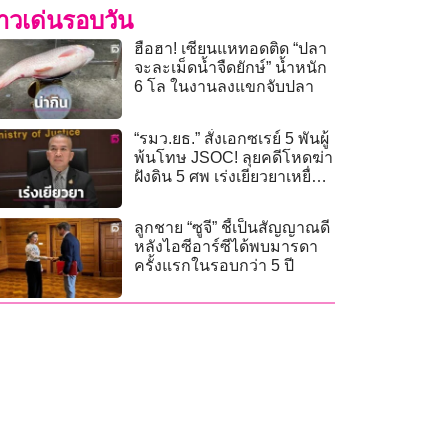
่าวเด่นรอบวัน
ฮือฮา! เซียนแหทอดติด “ปลา
จะละเม็ดน้ำจืดยักษ์” น้ำหนัก
6 โล ในงานลงแขกจับปลา
“รมว.ยธ.” สั่งเอกซเรย์ 5 พันผู้
พ้นโทษ JSOC! ลุยคดีโหดฆ่า
ฝังดิน 5 ศพ เร่งเยียวยาเหยื่อ
ไทย-รัสเซีย
ลูกชาย “ซูจี” ชี้เป็นสัญญาณดี
หลังไอซีอาร์ซีได้พบมารดา
ครั้งแรกในรอบกว่า 5 ปี