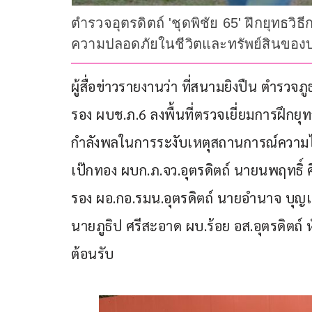
ตำรวจอุตรดิตถ์ 'ชุดพิชัย 65' ฝึกยุทธวิ
ความปลอดภัยในชีวิตและทรัพย์สินขอ
ผู้สื่อข่าวรายงานว่า ที่สนามยิงปืน ตำรวจภ
รอง ผบช.ภ.6 ลงพื้นที่ตรวจเยี่ยมการฝึกยุ
กำลังพลในการระงับเหตุสถานการณ์ความไม่ส
เป๊กทอง ผบก.ภ.จว.อุตรดิตถ์ นายนพฤทธิ์ ศิริ
รอง ผอ.กอ.รมน.อุตรดิตถ์ นายอำนาจ บุญเ
นายภูธิป ศรีสะอาด ผบ.ร้อย อส.อุตรดิตถ์ 
ต้อนรับ