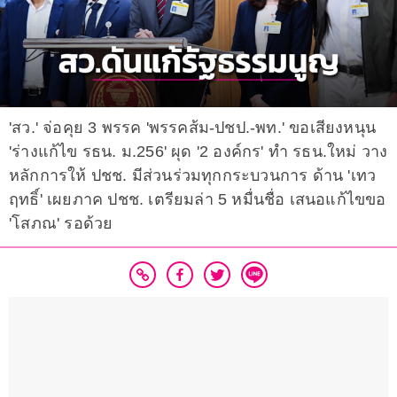
'สว.' จ่อคุย 3 พรรค 'พรรคส้ม-ปชป.-พท.' ขอเสียงหนุน
'ร่างแก้ไข รธน. ม.256' ผุด '2 องค์กร' ทำ รธน.ใหม่ วาง
หลักการให้ ปชช. มีส่วนร่วมทุกกระบวนการ ด้าน 'เทว
ฤทธิ์' เผยภาค ปชช. เตรียมล่า 5 หมื่นชื่อ เสนอแก้ไขขอ
'โสภณ' รอด้วย