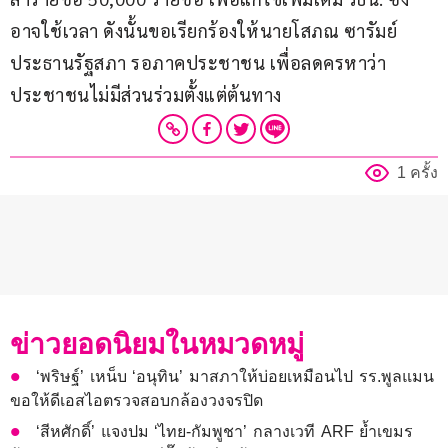
อาจใช้เวลา ดังนั้นขอเรียกร้องให้นายโสภณ ซารัมย์ 
ประธานรัฐสภา รอภาคประชาชน เพื่อลดครหาว่า
ประชาชนไม่มีส่วนร่วมตั้งแต่ต้นทาง
1 ครั้ง
ข่าวยอดนิยมในหมวดหมู่
‘พริษฐ์’ เหน็บ ‘อนุทิน’ มาสภาให้บ่อยเหมือนไป รร.พูลแมน
ขอให้ดีเอสไอตรวจสอบกล้องวงจรปิด
‘สีหศักดิ์’ แจงปม ‘ไทย-กัมพูชา’ กลางเวที ARF ย้ำเขมร