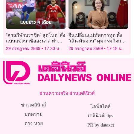
“ศาลกีฬาบราซิล” สุดโหด! สั่ง
จีนเปลี่ยนแม่ทัพการทูต ตั้ง
แบนแข้งนาซิอองนาล ทำ
“เสิ่น มินจวน” คุมกรมกิจการ
ฟาวล์ใส่คู่แข่งนาน 4 เดือน
เอเชีย แทน “หลิว จินซง”
29 กรกฎาคม 2569
17:20 น.
29 กรกฎาคม 2569
17:18 น.
เท่าเวลาที่คนเจ็บกลับมาเล่น
ได้
อ่านความจริง อ่านเดลินิวส์
ข่าวเดลินิวส์
ไลฟ์สไตล์
บทความ
เดลินิวส์clips
ดวง-หวย
PR by dataxet