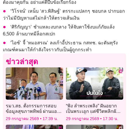
ต้องมาคุยกัน อย่าแค่ตีปี๊บข้อเรียกร้อง
‘วิโรจน์’ เหน็บ ‘สว.พิสิษฐ์’ ตรรกะแปลกๆ ชอบกล ปากบอก
ว่าไม่มีปัญหาแต่ไม่กล้าให้ตรวจเส้นเงิน
‘ศิริกัญญา’ ชำแหละงบกลาง ให้จับตาใช้งบแก้ภัยแล้ง
6,500 ล้านบาทมีล็อกสเปก
‘ไอซ์’ จี้ ‘หมอสรณ’ ลงเก้าอี้ประธาน กสทช. ฉะดันทุรัง
เกณฑ์คนมาให้กำลังใจราวกับเป็นผู้ถูกกระทำ
ข่าวล่าสุด
รมว.สธ. ตั้งกรรมการสอบ
“พิง ลำพระเพลิง” ฝันอยาก
ข้อมูลสุขภาพทิพย์ ผ่านแอป
เป็นพระเอก แต่ชีวิตพลิกผัน
‘หมอพร้อม’
ต้องติดหนี้-เช็คเด้งเพราะ
29 กรกฎาคม 2569
17:39 น.
29 กรกฎาคม 2569
17:30 น.
ความเนรคุณ!