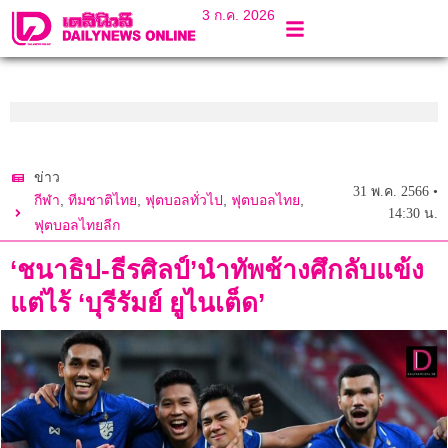
3 ก.ค. 2026
ข่าว
31 พ.ค. 2566 •
,
,
,
,
กีฬา
ทีมชาติไทย
ฟุตบอลทั่วไป
ฟุตบอลไทย
14:30 น.
ฟุตบอลไทยลีก
‘ชนาธิป-ธีรศิลป์’นำทัพช้างศึกลับแข้ง
แต่ไร้ ‘บุรีรัมย์ ยูไนเต็ด’