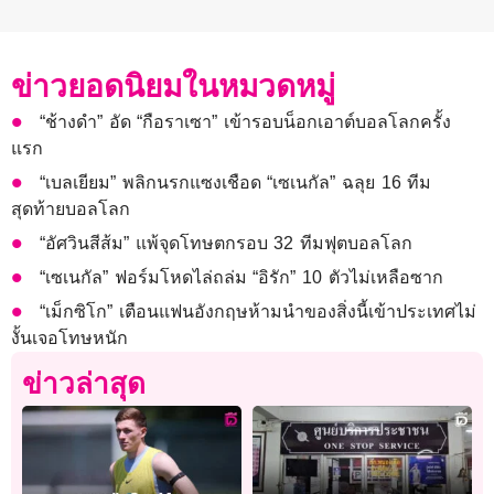
ข่าวยอดนิยมในหมวดหมู่
“ช้างดำ” อัด “กือราเซา” เข้ารอบน็อกเอาต์บอลโลกครั้ง
แรก
“เบลเยียม” พลิกนรกแซงเชือด “เซเนกัล” ฉลุย 16 ทีม
สุดท้ายบอลโลก
“อัศวินสีส้ม” แพ้จุดโทษตกรอบ 32 ทีมฟุตบอลโลก
“เซเนกัล” ฟอร์มโหดไล่ถล่ม “อิรัก” 10 ตัวไม่เหลือซาก
“เม็กซิโก” เตือนแฟนอังกฤษห้ามนำของสิ่งนี้เข้าประเทศไม่
งั้นเจอโทษหนัก
ข่าวล่าสุด