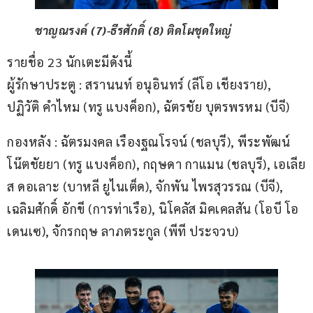
ชาญณรงค์ (7)-ธีรศักดิ์ (8) ติดโผชุดใหญ่
รายชื่อ 23 นักเตะมีดังนี้
ผู้รักษาประตู : สรานนท์ อนุอินทร์ (ลีโอ เชียงราย), 
ปฏิวัติ คำไหม (ทรู แบงค็อก), ฉัตรชัย บุตรพรหม (บีจี)
กองหลัง : ฉัตรมงคล เรืองฐณโรจน์ (ชลบุรี), พีระพัฒน์ 
โน๊ตชัยยา (ทรู แบงค็อก), กฤษดา กาแมน (ชลบุรี), เอเลีย
ส ดอเลาะ (บาหลี ยูไนเต็ด), จักพัน ไพรสุวรรณ (บีจี), 
เฉลิมศักดิ์ อักขี (การท่าเรือ), นิโคลัส มิคเคลสัน (โอบี โอ
เดนเซ), จักรกฤษ ลาภตระกูล (พีที ประจวบ)