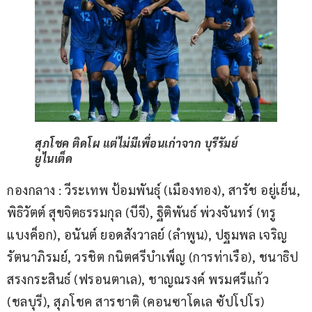
สุภโชค ติดโผ แต่ไม่มีเพื่อนเก่าจาก บุรีรัมย์
ยูไนเต็ด
กองกลาง : วีระเทพ ป้อมพันธุ์ (เมืองทอง), สารัช อยู่เย็น, 
พิธิวัตต์ สุขจิตธรรมกุล (บีจี), ฐิติพันธ์ พ่วงจันทร์ (ทรู 
แบงค็อก), อนันต์ ยอดสังวาลย์ (ลำพูน), ปฐมพล เจริญ
รัตนาภิรมย์, วรชิต กนิตศรีบำเพ็ญ (การท่าเรือ), ชนาธิป 
สรงกระสินธ์ (ฟรอนตาเล), ชาญณรงค์ พรมศรีแก้ว 
(ชลบุรี), สุภโชค สารชาติ (คอนซาโดเล ซัปโปโร)