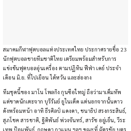
สมาคมกีฬาฟุตบอลแห่งประเทศไทย ประกาศรายชื่อ 23 
นักฟุตบอลชายทีมชาติไทย เตรียมพร้อมสำหรับการ
แข่งขันฟุตบอลอุ่นเครื่อง ตามปฏิทิน ฟีฟ่า เดย์ ประจำ
เดือน มิ.ย. ที่ไปเยือน ไต้หวัน และฮ่องกง
ทีมชุดนี้ของ มาโน โพลกิง กุนซือใหญ่ ถือว่ามาเต็มทัพ 
แต่ขาดนักเตะจาก บุรีรัมย์ ยูไนเต็ด แต่นอกจากนั้นดาว
ดังพร้อมหน้า อาทิ ธีรศิลป์ แดงดา, ชนาธิป สรงกระสินธ์, 
สุภโชค สารชาติ, ฐิติพันธ์ พ่วงจันทร์, สารัช อยู่เย็น, วีระ
เทพ ป้อมพันธ์, กฤษดา กาแมน ฯลฯ ขณะที่ ฉัตรชัย บุตร