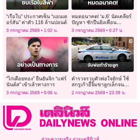
“เรือใบ” ประกาศเซ็น “แอนเด
หมดอนาคต! ‘ม.6’ นัดเคลียร์
อร์สัน” ค่าตัว 116 ล้านปอนด์
ปัญหา ชักปืนยิงเพื่อน
โรงเรียนเดียวกันเจ็บ 3
3 กรกฎาคม 2569
1:02 น.
3 กรกฎาคม 2569
0:27 น.
“ไก่เดือยทอง” ยืนยันจิก “แฟร์
ตำรวจรวบตัวพ่อใจยักษ์ ใช้
นันด์ส” เข้าเล้าทางการ
สกรูเก้าอี้จิ้มขาลูกเล็กจน
ร้องไห้จ้า หวังเบี้ยวค่าอาหาร
3 กรกฎาคม 2569
0:06 น.
2 กรกฎาคม 2569
23:39 น.
ในร้าน
อ่านความจริง อ่านเดลินิวส์