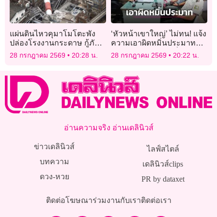
แผ่นดินไหวคุมาโมโตะพัง
‘หัวหน้าเขาใหญ่’ ไม่ทน! แจ้ง
ปล่องโรงงานกระดาษ กู้ภัย
ความเอาผิดหมิ่นประมาท
เร่งค้นหาผู้สูญหาย
เพจชมรมจิตอาสาเพื่อผู้
28 กรกฎาคม 2569
20:28 น.
28 กรกฎาคม 2569
20:22 น.
พิทักษ์ทรัพยากรประเทศไทย
อ่านความจริง อ่านเดลินิวส์
ข่าวเดลินิวส์
ไลฟ์สไตล์
บทความ
เดลินิวส์clips
ดวง-หวย
PR by dataxet
ติดต่อโฆษณา
ร่วมงานกับเรา
ติดต่อเรา