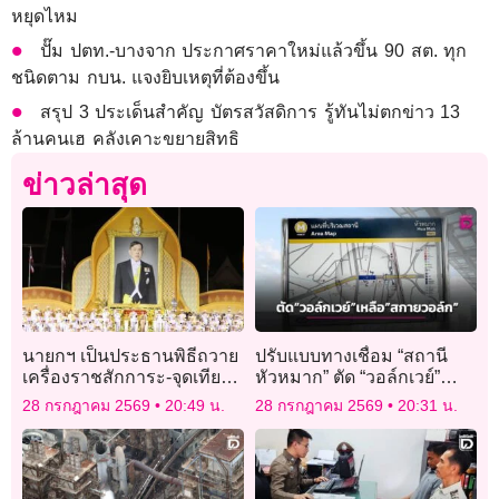
หยุดไหม
ปั๊ม ปตท.-บางจาก ประกาศราคาใหม่แล้วขึ้น 90 สต. ทุก
ชนิดตาม กบน. แจงยิบเหตุที่ต้องขึ้น
สรุป 3 ประเด็นสำคัญ บัตรสวัสดิการ รู้ทันไม่ตกข่าว 13
ล้านคนเฮ คลังเคาะขยายสิทธิ
ข่าวล่าสุด
นายกฯ เป็นประธานพิธีถวาย
ปรับแบบทางเชื่อม “สถานี
เครื่องราชสักการะ-จุดเทียน
หัวหมาก” ตัด “วอล์กเวย์”
ถวายพระพรชัยมงคลเฉลิม
เหลือแค่ “สกายวอล์ก”
28 กรกฎาคม 2569
20:49 น.
28 กรกฎาคม 2569
20:31 น.
พระชนมพรรษาพระบาท
สมเด็จพระเจ้าอยู่หัว