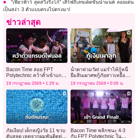
“เฟี้ยวฟ้าว์ สุดสวิงริงโก้” เสิร์ฟถี่เลขเด็ดขันน้ำมนต์ ลอยเด่น
เป็นสง่า 3 ตัวแบบตรงไปตรงมา!
ข่าวล่าสุด
Bacon Time สอย FPT
น้ำตาท่วมวัด! แม่ร่ำไห้กู้หนี้
Polytechnic คว้าตั๋วเข้าแก
ยืมสินเผาศพกู้ภัยสาวเหยื่อ
รนด์ไฟนอล
‘โรงเบียร์ ณ ลาดพร้าว’
19 กรกฎาคม 2569
1:29 น.
19 กรกฎาคม 2569
0:05 น.
ภัยเงียบ! เด็กหญิงวัย 11 ขวบ
Bacon Time พลิกชนะ 4-3
ดับสลด เหตุจากผมพันติดท่อ
กับ FPT Polytechnic ใน