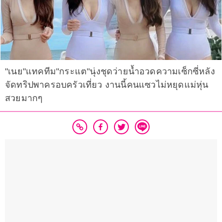
"เนย"แทคทีม"กระแต"นุ่งชุดว่ายน้ำอวดความเซ็กซี่หลัง
จัดทริปพาครอบครัวเที่ยว งานนี้คนแซวไม่หยุดแม่หุ่น
สวยมากๆ