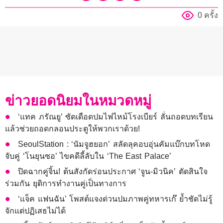
0 ครั้ง
ข่าวยอดนิยมในหมวดหมู่
‘แทค ภรัณยู’ ซัดเดือดปมไฟไหม้โรงเบียร์ ลั่นถอดบทเรียน
แล้วช่วยถอดกลอนประตูให้พวกเราด้วย!
SeoulStation : ‘นัมจูฮยอก’ สลัดลุคอบอุ่นคัมแบ๊กบทโหด
จับคู่ ‘โนยุนซอ’ ไขคดีลี้ลับใน ‘The East Palace’
ปิดฉากคู่จิ้น! ต้นสังกัดร่อนประกาศ ‘จูน-มิวนิค’ ตัดสินใจ
ร่วมกัน ยุติการทำงานคู่เป็นทางการ
‘แจ็ค แฟนฉัน’ โพสต์แจงด่วนปมภาพคู่ทหารเก๊ ย้ำชัดไม่รู้
จักแต่ปฏิเสธไม่ได้