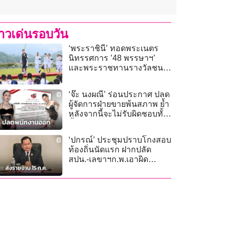
่าวเด่นรอบวัน
‘พระราชินี’ ทอดพระเนตร
นิทรรศการ ’48 พรรษาฯ’
และพระราชทานรางวัลชนะ
เลิศการแข่งขันเรือใบ
‘จ๊ะ นงผณี’ ร่อนประกาศ ปลด
ผู้จัดการฝ่ายขายพ้นสภาพ ย้ำ
หลังจากนี้จะไม่รับผิดชอบทั้ง
สิ้น!
‘ปกรณ์’ ประชุมปราบโกงสอบ
ท้องถิ่นนัดแรก ฝากปลัด
สปน.-เลขาฯก.พ.เอาผิด
จริยธรรมจริงจัง