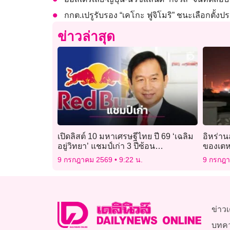
กกต.เปรูรับรอง “เคโกะ ฟูจิโมริ” ชนะเลือกตั้งป
ข่าวล่าสุด
เปิดลิสต์ 10 มหาเศรษฐีไทย ปี 69 ‘เฉลิม
อิหร่าน
อยู่วิทยา’ แชมป์เก่า 3 ปีซ้อน
ของเตห
รวย 1.54 ล้านล้านบาท
9 กรกฎาคม 2569
9:22 น.
9 กรกฎ
ข่าวเ
บทค