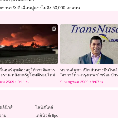
ระธานาธิบดี เฉือนคู่แข่งไม่ถึง 50,000 คะแนน
ลั่นฮอร์มุซต้องอยู่ใต้การจัดการ
ทรานส์นูซา เปิดเส้นทางบินใหม่
ะราน หลังสหรัฐโจมตีรอบใหม่
“จาการ์ตา–กรุงเทพฯ” พร้อมปัก
เที่ยวบินตรง “บาหลี” สู่ “วากาโทบ
าคม 2569
9:11 น.
9 กรกฎาคม 2569
9:07 น.
ดลินิวส์
ไลฟ์สไตล์
วาม
เดลินิวส์clips