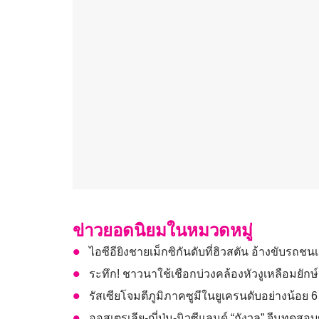
ข่าวยอดนิยมในหมวดหมู่
ไอซีอียิงชายเม็กซิกันดับที่ฮิวสตัน อ้างขับรถชนเ
ระทึก! ชาวนาใช้เชือกบ่วงคล้องหัวงูเหลือมยักษ์เ
รัสเซียโจมตีภูมิภาคซูมีในยูเครนดับอย่างน้อย 6
ออสเตรเลีย-ญี่ปุ่น-นิวซีแลนด์ “กังวล” จีนทดสอ