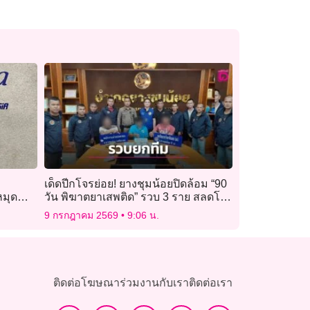
เด็ดปีกโจรย่อย! ยางชุมน้อยปิดล้อม “90
หมุด
วัน พิฆาตยาเสพติด” รวบ 3 ราย สลดโจ๋
ี”
16 ร่วมแก๊ง
9 กรกฎาคม 2569
9:06 น.
ติดต่อโฆษณา
ร่วมงานกับเรา
ติดต่อเรา