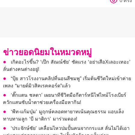
0 ครั้ง
ข่าวยอดนิยมในหมวดหมู่
เกิดอะไรขึ้น? ‘เป๊ก สัณณ์ชัย’ ซัดแรง ‘อย่าเสือXเลอะเทอะ’
ลั่นต่างคนต่างอยู่!
“ปุ้ย สาวโรงงานคลิปที่นอนสีชมพู” เริ่มต้นชีวิตใหม่เข้าค่าย
เพลง “มายด์มิวสิคเรคคอร์ด”แล้ว
‘ตั๊กแตน ชลดา’ เผยนาทีชีวิตมือกีตาร์หนีไฟไหม้โรงเบียร์
ควักแสนซับน้ำตาช่วยเครื่องมือหากิน!
‘พีท-แก้มบุ๋ม’ มูฤกษ์คลอดทายาทเน้นคุณธรรม แอบเล็ง
ทาบทามลูก ‘บี มาติกา’ มาร่วมดอง!
‘ประจักษ์ชัย’ เคลื่อนไหวปมปั้นคนจากกระแส ลั่นไม่ได้เอา