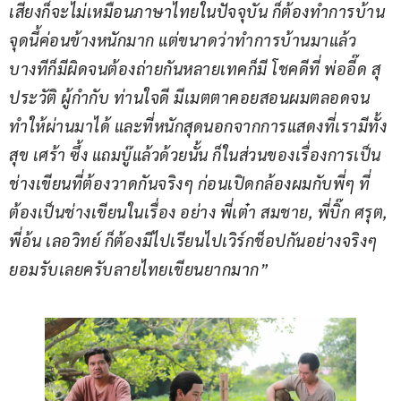
เสียงก็จะไม่เหมือนภาษาไทยในปัจจุบัน ก็ต้องทำการบ้าน
จุดนี้ค่อนข้างหนักมาก แต่ขนาดว่าทำการบ้านมาแล้ว
บางทีก็มีผิดจนต้องถ่ายกันหลายเทคก็มี โชคดีที่ พ่ออี๊ด สุ
ประวัติ ผู้กำกับ ท่านใจดี มีเมตตาคอยสอนผมตลอดจน
ทำให้ผ่านมาได้ และที่หนักสุดนอกจากการแสดงที่เรามีทั้ง
สุข เศร้า ซึ้ง แถมบู๊แล้วด้วยนั้น ก็ในส่วนของเรื่องการเป็น
ช่างเขียนที่ต้องวาดกันจริงๆ ก่อนเปิดกล้องผมกับพี่ๆ ที่
ต้องเป็นช่างเขียนในเรื่อง อย่าง พี่เต๋า สมชาย, พี่บิ๊ก ศรุต, 
พี่อ้น เลอวิทย์ ก็ต้องมีไปเรียนไปเวิร์กช็อปกันอย่างจริงๆ 
ยอมรับเลยครับลายไทยเขียนยากมาก”