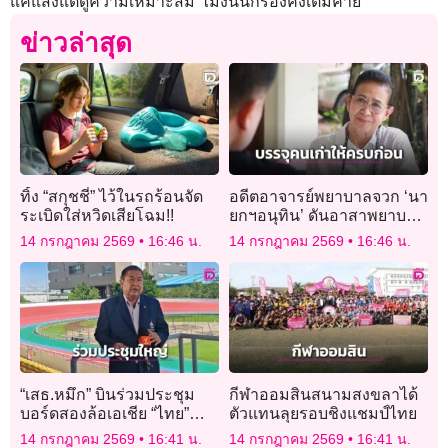
แค่แสงแต่ดูความเหมาะสม ไม่งั้นนักร้องคงเต็มค่าย
ข่าวล่าสุด
ทิ้ง “สกุชชี่” ไว้ในรถร้อนจัด
อดีตอาจารย์พยาบาลจวก ‘นา
ระเบิดใส่หวิดเสียโฉม!!
ยกฯอนุทิน’ ดันอาสาพยาบาล
ซัดบรรจุคนเก่าให้ครบก่อน
14 กรกฎาคม 2569
16:46 น.
14 กรกฎาคม 2569
16:46 น.
“เสธ.หมึก” บินร่วมประชุม
กีฬาออมสินสนามสงขลาได้
บอร์ดสองล้อเอเชีย “ไทย”
ตัวแทนลุยรอบชิงแชมป์ไทย
เตรียมจัดศึกใหญ่ BMX ชิง
14 กรกฎาคม 2569
16:41 น.
14 กรกฎาคม 2569
16:41 น.