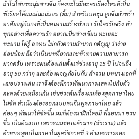
ถ้าไม่ใช่บทหนุ่มชาวจีน ก็คงจะไม่มีละครเรื่องไหนที่เป็น
พีเรียดให้ผมเล่นแน่นอน (ยิ้ม) สำหรับบทฮุน ลูกจีนกำพร้า 
อาศัยอยู่กับกงที่เป็นคนงานสร้างสำเภา รักใครรักจริง ทำ
ทุกอย่างเพื่อความรัก อยากเป็นช่างเขียน ทะเยอะ
ทะยาน ใฝ่รู้ อดทน ไม่กลัวความลำบาก กตัญญู ว่าง่าย 
อ่อนน้อม ถือว่าเป็นบทที่ยากและท้าทายความสามารถ
มากครับ เพราะผมต้องเล่นตั้งแต่ช่วงอายุ 15 ปี ไปจนถึง
อายุ 50 กว่าๆ และต้องผจญภัยไปกับ ลำจวน บทนางเอกที่
เฌอปรางเล่น เราจึงต้องมีการพัฒนาการแสดงไปกับตัว
ละครด้วยเหมือนกัน เช่นช่วงต้นเรื่องผมต้องพูดภาษาไทย
ไม่ชัด สำเนียงต้องออกแบบคนจีนพูดภาษาไทย แล้ว
ค่อยๆ พัฒนาให้ชัดขึ้น ผมก็ต้องมาฝึกโดยมี พี่แอนนา ชวน
ชื่น เป็นต้นแบบ เพราะผมชอบเค้ามาก (หัวเราะ) แล้ว
ด้วยบทพูดเป็นภาษาในยุครัชกาลที่ 3 คำและการออก