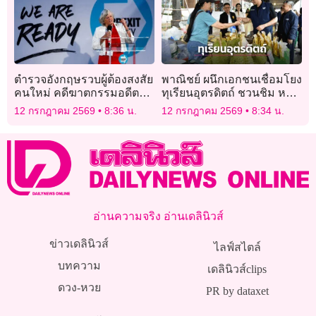
ตำรวจอังกฤษรวบผู้ต้องสงสัย
พาณิชย์ ผนึกเอกชนเชื่อมโยง
คนใหม่ คดีฆาตกรรมอดีต
ทุเรียนอุตรดิตถ์ ชวนชิม หลง-
รัฐมนตรีหญิง
หลินลับแล
12 กรกฎาคม 2569
8:36 น.
12 กรกฎาคม 2569
8:34 น.
อ่านความจริง อ่านเดลินิวส์
ข่าวเดลินิวส์
ไลฟ์สไตล์
บทความ
เดลินิวส์clips
ดวง-หวย
PR by dataxet