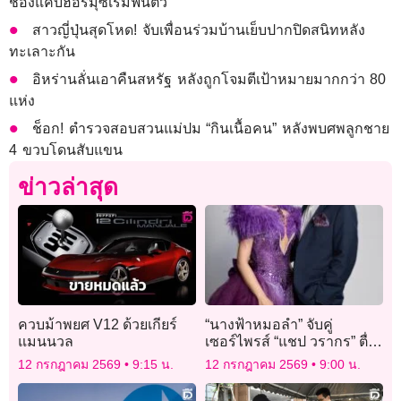
ช่องแคบฮอร์มุซเริ่มฟื้นตัว
สาวญี่ปุ่นสุดโหด! จับเพื่อนร่วมบ้านเย็บปากปิดสนิทหลัง
ทะเลาะกัน
อิหร่านลั่นเอาคืนสหรัฐ หลังถูกโจมตีเป้าหมายมากกว่า 80
แห่ง
ช็อก! ตำรวจสอบสวนแม่ปม “กินเนื้อคน” หลังพบศพลูกชาย
4 ขวบโดนสับแขน
ข่าวล่าสุด
ควบม้าพยศ V12 ด้วยเกียร์
“นางฟ้าหมอลำ” จับคู่
แมนนวล
เซอร์ไพรส์ “แชป วรากร” ตื่น
เต้น ประกบหมอลำดาวรุ่ง
12 กรกฎาคม 2569
9:15 น.
12 กรกฎาคม 2569
9:00 น.
“ยูกิ เพ็ญผกา”