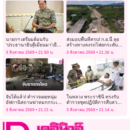
นายกฯ เตรียมต้อนรับ
ส่งมอบพื้นที่ครบ! ก.ย.นี้ ลุย
‘ประธานาธิบดีเมียนมา’เยือน
สร้างทางลงรถไฟยกระดับ
ไทย 6-7 ส.ค.นี้
“มาบกะเบา-คลองขนานจิตร”
3 สิงหาคม 2569
21:50 น.
3 สิงหาคม 2569
21:26 น.
จับได้แล้ว! ตำรวจเผยหนุ่ม
ในหลวง พระราชินี ทรงรับ
อัฟกานิสถานฆ่าหมกกระเป๋า
ตำรวจชุดปฏิบัติการสืบสวน
หญิงอังกฤษ เหตุไม่พอใจ
บาดเจ็บ ไว้เป็นคนไข้ใน
3 สิงหาคม 2569
21:21 น.
3 สิงหาคม 2569
21:14 น.
เรื่องสอนศาสนา
พระบรมราชานุเคราะห์