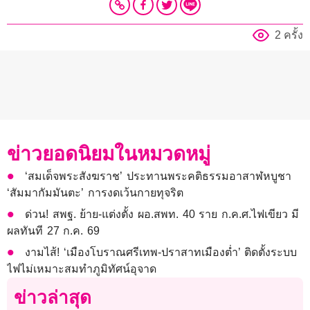
2 ครั้ง
ข่าวยอดนิยมในหมวดหมู่
‘สมเด็จพระสังฆราช’ ประทานพระคติธรรมอาสาฬหบูชา
‘สัมมากัมมันตะ’ การงดเว้นกายทุจริต
ด่วน! สพฐ. ย้าย-แต่งตั้ง ผอ.สพท. 40 ราย ก.ค.ศ.ไฟเขียว มี
ผลทันที 27 ก.ค. 69
งามไส้! ‘เมืองโบราณศรีเทพ-ปราสาทเมืองต่ำ’ ติดตั้งระบบ
ไฟไม่เหมาะสมทำภูมิทัศน์อุจาด
ข่าวล่าสุด