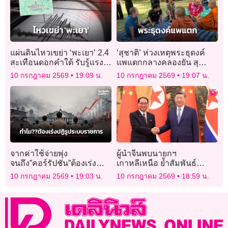
แผ่นดินไหวเขย่า ‘พะเยา’ 2.4
‘สุชาติ’ ห่วงเหตุพระธุดงค์
สะเทือนดอกคำใต้ รับรู้แรง
แพแตกกลางคลองยัน สุ
สั่นไหว ยังไร้ความเสียหาย
ราษฎร์ฯช่วยได้แล้ว 11 รูป
10 กรกฎาคม 2569
19:09 น.
10 กรกฎาคม 2569
19:07 น.
ยังสูญหาย 1 รูป
จากค่าใช้จ่ายพุ่ง
ผู้นำจีนพบนายกฯ
จนถึง”คอร์รัปชัน”ต้องเร่ง
เกาหลีเหนือ ย้ำสัมพันธ์
ปฏิรูประบบราชการ
แน่นแฟ้นครบรอบ 65 ปีสนธิ
10 กรกฎาคม 2569
19:03 น.
10 กรกฎาคม 2569
18:59 น.
สัญญา