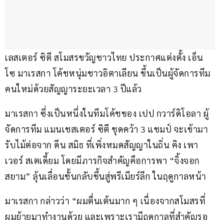
เลสเตอร์ ซิตี สโมสรขวัญชาวไทย ประกาศแต่งตั้ง เอ็น
โซ มาเรสกา โค้ชหนุ่มชาวอิตาเลียน ขึ้นเป็นผู้จัดการทีม
คนใหม่ด้วยสัญญาระยะเวลา 3 ปีแล้ว
มาเรสกา ซึ่งเป็นหนึ่งในทีมโค้ชของ เปป กวาร์ดิโอลา ผู้
จัดการทีม แมนเชสเตอร์ ซิตี ชุดคว้า 3 แชมป์ จะเข้ามา
รับไม้ต่อจาก ดีน สมิธ ที่เพิ่งหมดสัญญาในถิ่น คิง เพา
เวอร์ สเตเดี้ยม โดยมีภารกิจสำคัญคือการพา “จิ้งจอก
สยาม” ลุ้นเลื่อนชั้นกลับขึ้นสู่พรีเมียร์ลีก ในฤดูกาลหน้า
มาเรสกา กล่าวว่า “ผมตื่นเต้นมาก ๆ เนื่องจากสโมสรที่
ผมย้ายมาทำงานด้วย และเพราะเรามีฤดูกาลที่สำคัญรอ