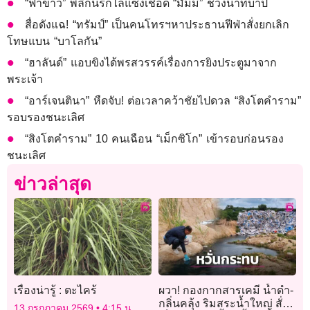
“ฟ้าขาว” พลิกนรกไล่แซงเชือด “มัมมี่” ช่วงนาทีบาป
สื่อดังแฉ! “ทรัมป์” เป็นคนโทรฯหาประธานฟีฟ่าสั่งยกเลิก
โทษแบน “บาโลกัน”
“ฮาลันด์” แอบขิงได้พรสวรรค์เรื่องการยิงประตูมาจาก
พระเจ้า
“อาร์เจนตินา” หืดจับ! ต่อเวลาคว้าชัยไปดวล “สิงโตคำราม”
รอบรองชนะเลิศ
“สิงโตคำราม” 10 คนเฉือน “เม็กซิโก” เข้ารอบก่อนรอง
ชนะเลิศ
ข่าวล่าสุด
เรื่องน่ารู้ : ตะไคร้
ผวา! กองกากสารเคมี น้ำดำ-
กลิ่นคลุ้ง ริมสระน้ำใหญ่ สั่ง
13 กรกฎาคม 2569
4:15 น.