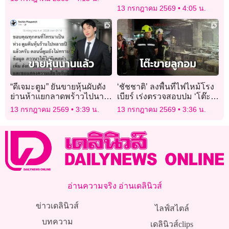
เก็บตัวอย่าง-จี้ขนทิ้ง
13 กรกฎาคม 2569
4:05 น.
“ดีเจมะตูม” ยันขายหุ้นผับดัง
‘ชัชชาติ’ ลงพื้นที่ไฟไหม้โรง
ย่านห้าแยกลาดพร้าวไปนาน
เบียร์ เร่งตรวจสอบปม ‘โต๊ะ
แล้ว หลังล่าสุดไฟเผาวอด!
ขายลูกอม’ ขวางทางหนีไฟ
13 กรกฎาคม 2569
3:39 น.
13 กรกฎาคม 2569
3:36 น.
อ่านความจริง อ่านเดลินิวส์
ข่าวเดลินิวส์
ไลฟ์สไตล์
บทความ
เดลินิวส์clips