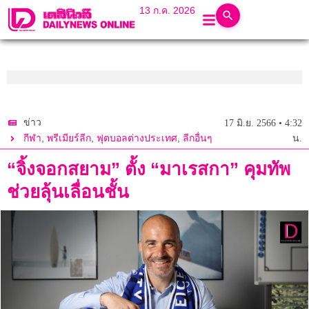
13 ก.ค. 2026
ข่าว
17 มิ.ย. 2566 • 4:32
,
,
,
กีฬา
พรีเมียร์ลีก
ฟุตบอลต่างประเทศ
ลีกอื่นๆ
น.
“จิ้งจอกสยาม” ตั้ง “มาเรสกา” คุมทัพ
ช่วยลุ้นเลื่อนชั้น