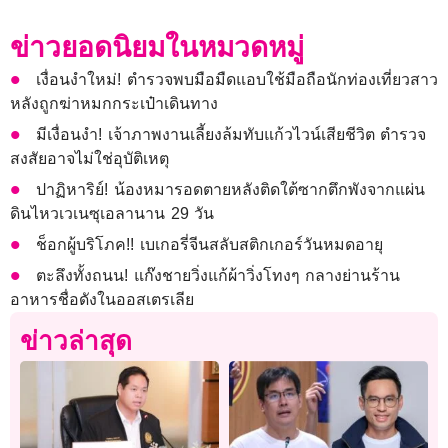
ข่าวยอดนิยมในหมวดหมู่
เงื่อนงำใหม่! ตำรวจพบมือมืดแอบใช้มือถือนักท่องเที่ยวสาว
หลังถูกฆ่าหมกกระเป๋าเดินทาง
มีเงื่อนงำ! เจ้าภาพงานเลี้ยงล้มทับแก้วไวน์เสียชีวิต ตำรวจ
สงสัยอาจไม่ใช่อุบัติเหตุ
ปาฏิหาริย์! น้องหมารอดตายหลังติดใต้ซากตึกพังจากแผ่น
ดินไหวเวเนซุเอลานาน 29 วัน
ช็อกผู้บริโภค!! เบเกอรี่จีนสลับสติกเกอร์วันหมดอายุ
ตะลึงทั้งถนน! แก๊งชายวิ่งแก้ผ้าวิ่งโทงๆ กลางย่านร้าน
อาหารชื่อดังในออสเตรเลีย
ข่าวล่าสุด