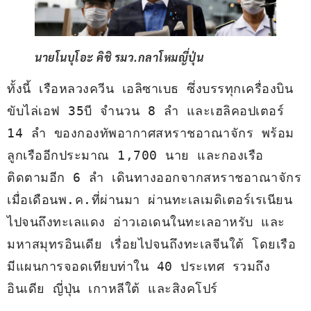
นายโนบุโอะ คิชิ รมว.กลาโหมญี่ปุ่น
ทั้งนี้ เรือหลวงควีน เอลิซาเบธ ซึ่งบรรทุกเครื่องบิน
ขับไล่เอฟ 35บี จำนวน 8 ลำ และเฮลิคอปเตอร์ 
14 ลำ ของกองทัพอากาศสหราชอาณาจักร พร้อม
ลูกเรืออีกประมาณ 1,700 นาย และกองเรือ
ติดตามอีก 6 ลำ เดินทางออกจากสหราชอาณาจักร 
เมื่อเดือนพ.ค.ที่ผ่านมา ผ่านทะเลเมดิเตอร์เรเนียน 
ไปจนถึงทะเลแดง อ่าวเอเดนในทะเลอาหรับ และ
มหาสมุทรอินเดีย เรื่อยไปจนถึงทะเลจีนใต้ โดยเรือ
มีแผนการจอดเทียบท่าใน 40 ประเทศ รวมถึง
อินเดีย ญี่ปุ่น เกาหลีใต้ และสิงคโปร์