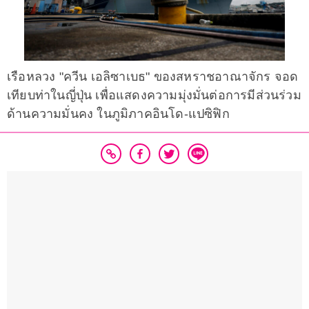
เรือหลวง "ควีน เอลิซาเบธ" ของสหราชอาณาจักร จอด
เทียบท่าในญี่ปุ่น เพื่อแสดงความมุ่งมั่นต่อการมีส่วนร่วม
ด้านความมั่นคง ในภูมิภาคอินโด-แปซิฟิก