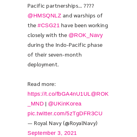
Pacific partnerships… ????
 and warships of 
@HMSQNLZ
the 
 have been working 
#CSG21
closely with the 
@ROK_Navy
during the Indo-Pacific phase 
of their seven-month 
deployment. 
Read more: 
https://t.co/fbGA4nU1UL
@ROK
 | 
_MND
@UKinKorea
pic.twitter.com/5zTgDFR3CU
— Royal Navy (@RoyalNavy)
September 3, 2021