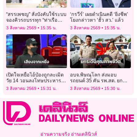
“สรรเพชญ” สั่งบังคับใช้ระบบ
‘กรวีร์’ เผยดำเนินคดี ‘ยิ่งชีพ’
จองคิวรถบรรทุก “ท่าเรือ
โยงกล่าวหา ‘ฮั้ว สว.’ แล้ว
แหลมฉบัง” 100% ปมถม
3 สิงหาคม 2569
15:35 น.
3 สิงหาคม 2569
15:35 น.
ทราย รอ “วสท.” ก่อน
เปิดใจเหยื่อไอ้ป๋องถูกละเมิด
อบจ.พิษณุโลก ส่งมอบ
วัย 14 วอนลงโทษประหาร!
รถยนต์ 35 คัน รพ.สต. ยก
เจ็บปวดโดนแซะ “ถ้าแจ้ง
ระดับคุณภาพชีวิตปชช. ตาม
3 สิงหาคม 2569
15:31 น.
3 สิงหาคม 2569
15:30 น.
ความแต่แรก คงไม่มีใคร
นโยบาย “หมอใกล้ตัว”
ตาย”
อ่านความจริง อ่านเดลินิวส์