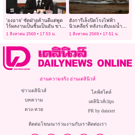
‘องอาจ’ ซัดฝ่ายค้านดีแต่พูด
ฮังการีเล็งปิดโรงไฟฟ้า
ไร้ผลงานเป็นชิ้นเป็นอัน ขาย
นิวเคลียร์ หลังระดับแม่น้ำ
แต่วาทกรรม
ดานูบลดลงต่ำสุดใน
1 สิงหาคม 2569
17:53 น.
1 สิงหาคม 2569
17:51 น.
ประวัติการณ์
อ่านความจริง อ่านเดลินิวส์
ข่าวเดลินิวส์
ไลฟ์สไตล์
บทความ
เดลินิวส์clips
ดวง-หวย
PR by dataxet
ติดต่อโฆษณา
ร่วมงานกับเรา
ติดต่อเรา