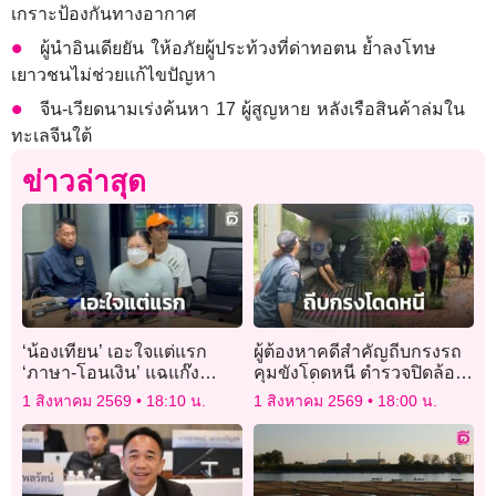
เกราะป้องกันทางอากาศ
ผู้นำอินเดียยัน ให้อภัยผู้ประท้วงที่ด่าทอตน ย้ำลงโทษ
เยาวชนไม่ช่วยแก้ไขปัญหา
จีน-เวียดนามเร่งค้นหา 17 ผู้สูญหาย หลังเรือสินค้าล่มใน
ทะเลจีนใต้
ข่าวล่าสุด
‘น้องเทียน’ เอะใจแต่แรก
ผู้ต้องหาคดีสำคัญถีบกรงรถ
‘ภาษา-โอนเงิน’ แฉแก๊ง
คุมขังโดดหนี ตำรวจปิดล้อม
อวตารจ้างส่งพัสดุแบบ
กว่า 3 ชั่วโมงก่อนรวบตัวได้
1 สิงหาคม 2569
18:10 น.
1 สิงหาคม 2569
18:00 น.
กระชั้นชิด