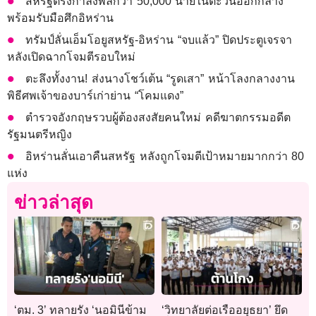
สหรัฐตรึงกำลังพลกว่า 50,000 นายในตะวันออกกลาง
พร้อมรับมือศึกอิหร่าน
ทรัมป์ลั่นเอ็มโอยูสหรัฐ-อิหร่าน “จบแล้ว” ปิดประตูเจรจา
หลังเปิดฉากโจมตีรอบใหม่
ตะลึงทั้งงาน! ส่งนางโชว์เต้น “รูดเสา” หน้าโลงกลางงาน
พิธีศพเจ้าของบาร์เก่าย่าน “โคมแดง”
ตำรวจอังกฤษรวบผู้ต้องสงสัยคนใหม่ คดีฆาตกรรมอดีต
รัฐมนตรีหญิง
อิหร่านลั่นเอาคืนสหรัฐ หลังถูกโจมตีเป้าหมายมากกว่า 80
แห่ง
ข่าวล่าสุด
‘ตม. 3’ ทลายรัง ‘นอมินีข้าม
‘วิทยาลัยต่อเรืออยุธยา’ ยึด