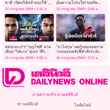
ชาติ’ เปิดบริษัทจำลองใช้ ‘คน
มั่นความโปร่งใส! ขนทัพ
ว่างงาน-ไรเดอร์’ สวมสิทธิ์ผู้
นศ.-บุคลากร ติวเข้มหลักสูตร
15 กรกฎาคม 2569
3:15 น.
15 กรกฎาคม 2569
3:06 น.
ถือหุ้น
ต้านโกง ป้องกันทุจริตใน
สถานศึกษา
สดปะทะเก๋า! “บุญโชติ” ดวล
“บาโลกุน” เผยรู้เลยเจอดราม่
เดือด “ไฟแรง” คู่เอก “ศึก
าแน่นอนหลังฟีฟ่าสั่งระงับ
มวยไทยพลังใหม่”
โทษแบน
15 กรกฎาคม 2569
3:05 น.
15 กรกฎาคม 2569
3:01 น.
อ่านความจริง อ่านเดลินิวส์
ข่าวเดลินิวส์
ไลฟ์สไตล์