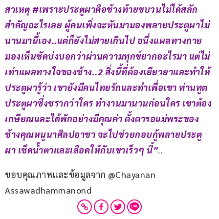
สาเหตุ #เพราะประตูผาคือช้างท้ายขบวนไม่ได้สลัก
สำคัญอะไรเลย ผู้คนเพิ่งจะหันมามองพลายประตูผาไม่
นานมานี้เอง..แต่ก็ยังไม่สายเกินไป อนึ่งแผลทางกาย
มองเห็นชัดบ่งบอกว่าผ่านความทุกข์ยากอะไรมา แต่ไม่
เท่าแผลทางใจของช้าง..2 สิ่งนี้ที่ต้องเยียวยาและทำให้
ประตูผารู้ว่า เขายังมีคนไทยรักและทำเพื่อเขา ท่านทูต
ประตูผาซึ่งชรากว่าใคร ทำงานมานานก่อนใคร เขาต้อง
เกษียณและได้พักอย่างมีคุณค่า ตั้งตารอแม่พระของ
ช้างคุณหนูนาศิลปอาชา จะไปช่วยกอบกู้พลายประตู
ผา เช็ดน้ำตาและเลือดให้กับเขาเร็วๆ นี้”
..
ขอบคุณภาพและข้อมูลจาก @Chayanan 
Assawadhammanond