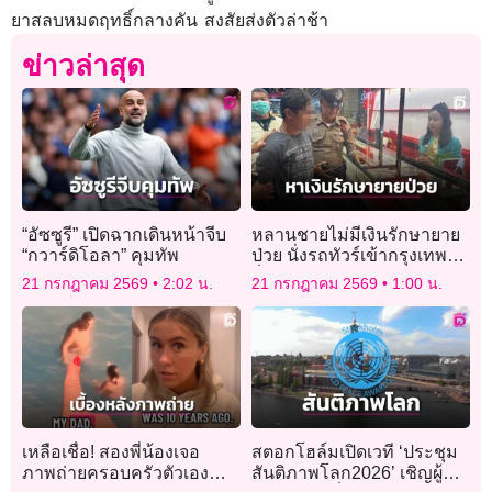
ยาสลบหมดฤทธิ์กลางคัน สงสัยส่งตัวล่าช้า
ข่าวล่าสุด
“อัซซูรี” เปิดฉากเดินหน้าจีบ
หลานชายไม่มีเงินรักษายาย
“กวาร์ดิโอลา” คุมทัพ
ป่วย นั่งรถทัวร์เข้ากรุงเทพฯ
วิ่งราวทอง 10 บาท
21 กรกฎาคม 2569
2:02 น.
21 กรกฎาคม 2569
1:00 น.
เหลือเชื่อ! สองพี่น้องเจอ
สตอกโฮล์มเปิดเวที ‘ประชุม
ภาพถ่ายครอบครัวตัวเอง
สันติภาพโลก2026’ เชิญผู้นำ-