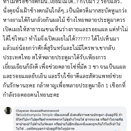
ทำไมหรือช้างตกมัน..เยี่ยมไม่ได้..? ก็ไปมา 2 รอบแล้ว.. 
นั่งคุยนั่งเฝ้าช้างตกมันใกล้ๆ..เป็นมิตรดีมากสะบัดหูแกว่ง
หางยามได้กินกล้วยกินผลไม้ ช้างไทยพลายประตูผาควร
เปิดเผยให้สาธารณชนเห็นร่างกายและรอยแผล แต่ทำไม่
ได้ใช่ไหม? ทำไมจึงเปิดเผยไม่ได้?????? ได้ไปเห็นมา
แล้วแย่น้อยกว่าศักดิ์สุรินทร์​และไม่มีใครพาเขากลับ
ประเทศไทย #ให้พลายประตูผาได้รับเพียงการ
เยี่ยมเยียนก็ยังดี เพื่อช่วยคลายโซ่ที่มัด 3 ขา จนเป็นแผล
และรอยแผลยับเยิน และรีบใช้ยาดีและสัตวแพทย์ช่วย
กันรักษานะคะ กล้าหาญเพื่อพลายประตูผาอีก 1 เชือกที่
กำลังรอคอยคนไทยนะคะ