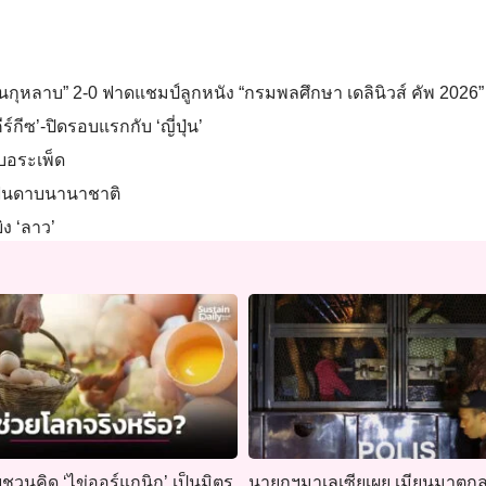
วนกุหลาบ” 2-0 ฟาดแชมป์ลูกหนัง “กรมพลศึกษา เดลินิวส์ คัพ 2026” 
ร์กีซ’-ปิดรอบแรกกับ ‘ญี่ปุ่น’
ึงบอระเพ็ด
์ฟันดาบนานาชาติ
ิง ‘ลาว’
ยชวนคิด ‘ไข่ออร์แกนิก’ เป็นมิตร
นายกฯมาเลเซียเผย เมียนมาตกลงรั