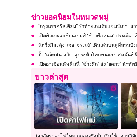
ข่าวยอดนิยมในหมวดหมู่
“กรุงเทพคริสเตียน” รัวท้ายเกมดับแชมป์เก่า “ส
เปิดคิวเตะเอเชียนเกมส์ ‘ช้างศึกหนุ่ม’ ประเดิม ‘คี
นักวิ่งมีสะดุ้ง! เจอ ‘จระเข้’ เดินเล่นบนลู่ที่สวนบ
ตั้ง ‘แจ็คสัน หวัง’ ทูตระดับโลกคนแรก สหพันธ
เปิดอาเซียนคัพคืนนี้! ‘ช้างศึก’ ส่ง ‘ยศกร’ นำทัพย
ข่าวล่าสุด
ส่องอัตราค่าไฟใหม่ ถูกลงจริงมั้ย เริ่มใช้
งานวิจั