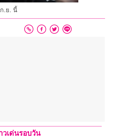
.ย. นี้
่าวเด่นรอบวัน