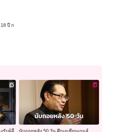
18 ปี ก
บผู้ลี้
นับถอยหลัง 50 วัน ศึกเอเชียนเกมส์