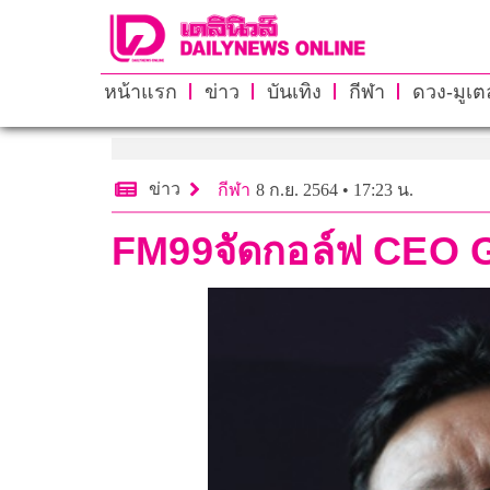
หน้าแรก
ข่าว
บันเทิง
กีฬา
ดวง-มูเตล
ข่าว
กีฬา
8 ก.ย. 2564 • 17:23 น.
FM99จัดกอล์ฟ CEO 