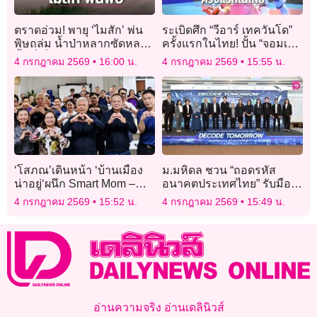
ตราดอ่วม! พายุ ‘ไมสัก’ พ่น
ระเบิดศึก “วีอาร์ เทควันโด”
พิษถล่ม น้ำป่าหลากซัดหลาย
ครั้งแรกในไทย! ปั้น “จอมเตะ
พื้นที่-สั่งเฝ้าระวังด่วน
ไทย” ปูทางไปสู่ระดับโลก
4 กรกฎาคม 2569
16:00 น.
4 กรกฎาคม 2569
15:55 น.
‘โสภณ’เดินหน้า ‘บ้านเมือง
ม.มหิดล ชวน “ถอดรหัส
น่าอยู่‘ผนึก Smart Mom –
อนาคตประเทศไทย” รับมือ
มหัศจรรย์ 1,000 วัน สร้าง
ยุคประชากรหดตัว สู่การ
4 กรกฎาคม 2569
15:52 น.
4 กรกฎาคม 2569
15:49 น.
ต้นแบบดูแลแม่และเด็ก 6
สร้างคุณภาพสังคม
อำเภอ
อ่านความจริง อ่านเดลินิวส์