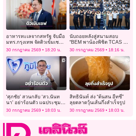
อาหารทะเลจากสหรัฐ จับมือ
นับถอยหลังสู่สนามสอบ
มทร.กรุงเทพ จัดติวเข้มเชฟ
“BEM พาน้องพิชิต TCAS ปีที่
รุ่นใหม่
18” ยกทีมติวเตอร์บุกถึง
30 กรกฎาคม 2569
18:20 น.
30 กรกฎาคม 2569
18:16 น.
โรงเรียน ชวนน้องสมัครก่อน
พลาดโอกาส
‘ศุภชัย’ สวนกลับ ‘สว.นันท
สิทธินันท์ ส่ง “ต้นสน อีทซี่”
นา’ อย่าร้อนตัว แฉประชุม
ลุยตลาดวุ้นเส้นกึ่งสำเร็จรูป
สว.ส้ม มีหลักฐาน ‘หิรัญ-ฟ้า
30 กรกฎาคม 2569
18:03 น.
30 กรกฎาคม 2569
18:03 น.
เดียวกัน’ ทั้งจอง ทั้งจ่าย