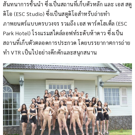
สันทนาการชั้นนำ ซึ่งเป็นสถานที่เก็บตัวหลัก และ เอส สตู
ดิโอ (ESC Studio) ซึ่งเป็นสตูดิโอสำหรับถ่ายทำ
ภาพยนตร์แบบครบวงจร รวมถึง เอส พาร์คโฮเต็ล (ESC 
Park Hotel) โรงแรมสไตล์ลอฟท์ระดับห้าดาว ซึ่งเป็น
สถานที่เก็บตัวตลอดการประกวด โดยบรรยากาศการถ่าย
ทำ VTR เป็นไปอย่างคึกคักและสนุกสนาน