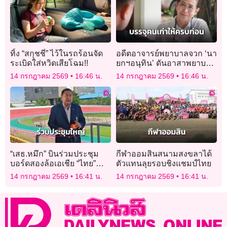
ทิ้ง “สกุชชี่” ไว้ในรถร้อนจัด
อดีตอาจารย์พยาบาลจวก ‘นา
ระเบิดใส่หวิดเสียโฉม!!
ยกฯอนุทิน’ ดันอาสาพยาบาล
ซัดบรรจุคนเก่าให้ครบก่อน
14 กรกฎาคม 2569
16:46 น.
14 กรกฎาคม 2569
16:46 น.
“เสธ.หมึก” บินร่วมประชุม
กีฬาออมสินสนามสงขลาได้
บอร์ดสองล้อเอเชีย “ไทย”
ตัวแทนลุยรอบชิงแชมป์ไทย
เตรียมจัดศึกใหญ่ BMX ชิง
14 กรกฎาคม 2569
16:41 น.
14 กรกฎาคม 2569
16:41 น.
แชมป์เอเชีย ปี 2027