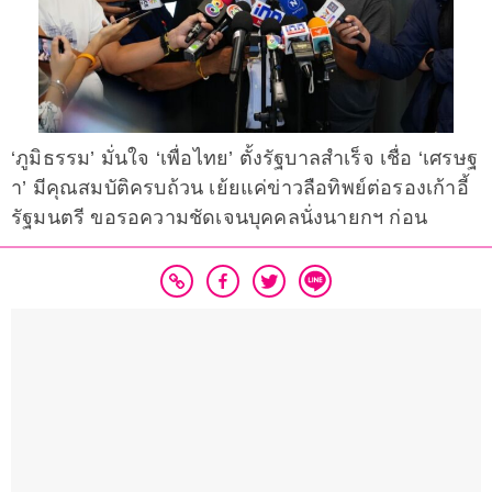
‘ภูมิธรรม’ มั่นใจ ‘เพื่อไทย’ ตั้งรัฐบาลสำเร็จ เชื่อ ‘เศรษฐ
า’ มีคุณสมบัติครบถ้วน เย้ยแค่ข่าวลือทิพย์ต่อรองเก้าอี้
รัฐมนตรี ขอรอความชัดเจนบุคคลนั่งนายกฯ ก่อน