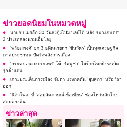
ข่าวยอดนิยมในหมวดหมู่
นายกฯ เผยอีก 30 วันส่งกุ้งไปมาเลย์ได้ หลัง รมว.เกษตรฯ
2 ประเทศลงนามเอ็มโอยู
‘พร้อมพงศ์’ ยก 3 อดีตนายกฯ ‘ชินวัตร’ เป็นทูตเศรษฐกิจ
ภาคประชาชน ปัดวัดพลังการเมือง
‘กระทรวงต่างประเทศ’ โต้ ‘กัมพูชา’ ใส่ร้ายไทยยิงระเบิด-
รุกล้ำแดน
เกาะประเด็นการเมือง จับตา แรงกดดัน ‘ยุบสภา’ หรือ ‘ลา
ออก’
‘นิด้าโพล’ ชี้ ‘สอบสัมภาษณ์-ข้อเขียน’ ช่องโหว่หลักโกง
สอบท้องถิ่น
ข่าวล่าสุด